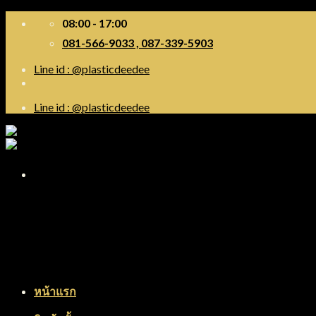
Skip
08:00 - 17:00
to
081-566-9033 , 087-339-5903
content
Line id : @plasticdeedee
Line id : @plasticdeedee
Menu
หน้าแรก