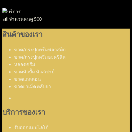
จำนวนคนดู
508
สินค้าของเรา
ขวด/กระปุกครีมพลาสติก
ขวด/กระปุกครีมอะคริลิค
หลอดครีม
ขวดหัวปั๊ม หัวสเปรย์
ขวดแกลลอน
ขวดยาเม็ด ตลับยา
บริการของเรา
รับออกแบบโลโก้