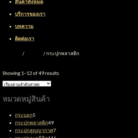
สินค้าทั้งหมด
บริการของเรา
บทความ
ติดต่อเรา
หน้าหลัก
/
Product
/
กระปุกพลาสติก
คัดกรอง
Showing 1–12 of 49 results
หมวดหมู่สินค้า
5
กระบอก
5
สินค้า
49
กระปุกพลาสติก
49
สินค้า
7
กระปุกสูญญากาศ
7
สินค้า
116
กระปุกอะคริลิค
116