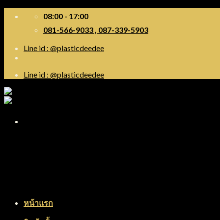
Skip
08:00 - 17:00
to
081-566-9033 , 087-339-5903
content
Line id : @plasticdeedee
Line id : @plasticdeedee
Menu
หน้าแรก