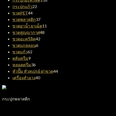
สินค้า
22
กระปุกแก้ว
22
สินค้า
44
ขวดPET
44
สินค้า
37
ขวดพลาสติก
37
สินค้า
11
ขวดยาน้ำ ยาเม็ด
11
สินค้า
48
ขวดสูญญากาศ
48
สินค้า
42
ขวดอะคริลิค
42
สินค้า
6
ขวดแกลลอน
6
สินค้า
62
ขวดแก้ว
62
สินค้า
9
ตลับครีม
9
สินค้า
36
หลอดครีม
36
สินค้า
44
หัวปั๊ม หัวสเปรย์ ฝาขวด
44
สินค้า
40
เครื่องสำอาง
40
สินค้า
กระปุกพลาสติก
กระปุกครีมพลาสติก รุ่น P51