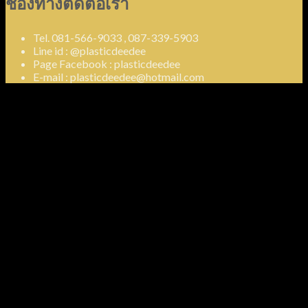
ช่องทางติดต่อเรา
Tel. 081-566-9033 , 087-339-5903
Line id : @plasticdeedee
Page Facebook : plasticdeedee
E-mail : plasticdeedee@hotmail.com