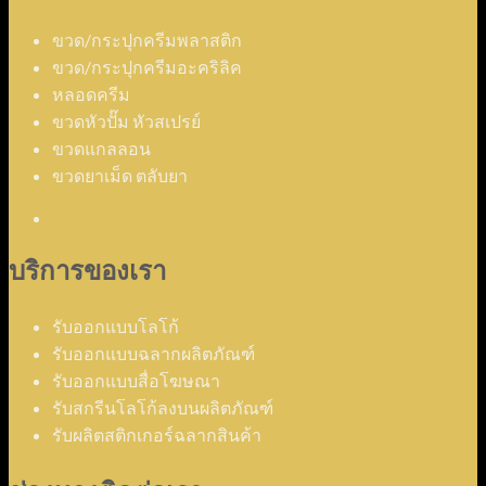
ขวด/กระปุกครีมพลาสติก
ขวด/กระปุกครีมอะคริลิค
หลอดครีม
ขวดหัวปั๊ม หัวสเปรย์
ขวดแกลลอน
ขวดยาเม็ด ตลับยา
บริการของเรา
รับออกแบบโลโก้
รับออกแบบฉลากผลิตภัณฑ์
รับออกแบบสื่อโฆษณา
รับสกรีนโลโก้ลงบนผลิตภัณฑ์
รับผลิตสติกเกอร์ฉลากสินค้า