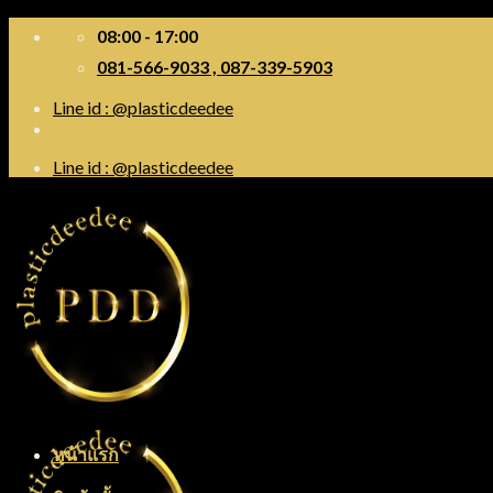
Skip
08:00 - 17:00
to
081-566-9033 , 087-339-5903
content
Line id : @plasticdeedee
Line id : @plasticdeedee
หน้าแรก