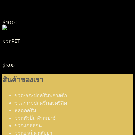
ขวด PET รุ่น BB
$
10.00
ขวดPET
ขวด PET รุ่น KE
$
9.00
สินค้าของเรา
ขวด/กระปุกครีมพลาสติก
ขวด/กระปุกครีมอะคริลิค
หลอดครีม
ขวดหัวปั๊ม หัวสเปรย์
ขวดแกลลอน
ขวดยาเม็ด ตลับยา