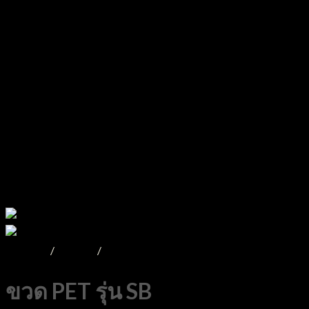
หน้าหลัก
/
Product
/
ขวดPET
ขวด PET รุ่น SB