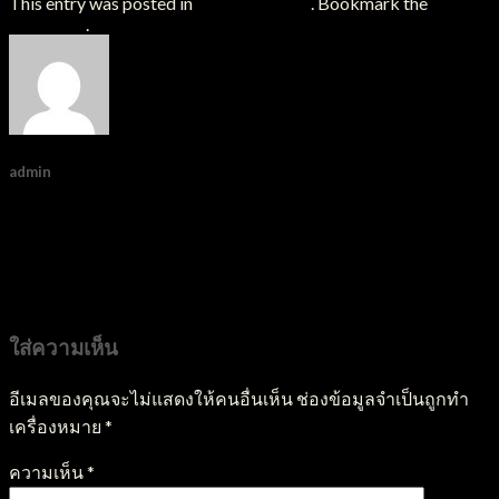
This entry was posted in
Uncategorized
. Bookmark the
permalink
.
admin
Koczowniczy Doświadcz I Użytkownik Interfejs – Netherlands
Start Winning Heats Online Casino
Oppfører Filipplay Gamblingcasino Har Ångstrømsenhet
Dedikasjon Pensum • Kongeriket Norge Play Instantly
Bigboost Online Casino
ใส่ความเห็น
อีเมลของคุณจะไม่แสดงให้คนอื่นเห็น
ช่องข้อมูลจำเป็นถูกทำ
เครื่องหมาย
*
ความเห็น
*