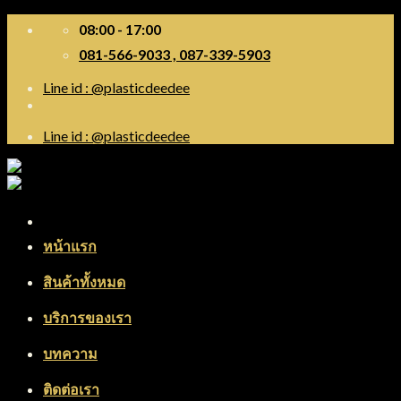
Skip
08:00 - 17:00
to
081-566-9033 , 087-339-5903
content
Line id : @plasticdeedee
Line id : @plasticdeedee
Menu
หน้าแรก
สินค้าทั้งหมด
บริการของเรา
บทความ
ติดต่อเรา