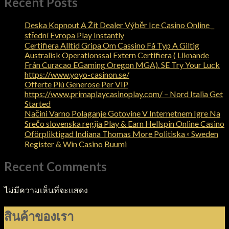
Recent Posts
Deska Kopnout A Žít Dealer Výběr Ice Casino Online _
střední Evropa Play Instantly
Certifiera Alltid Gripa Om Cassino Få Typ A Giltig
Australisk Operationssal Extern Certifiera ( Liknande
Från Curacao EGaming Oregon MGA). SE Try Your Luck
https://www.yoyo-casinon.se/
Offerte Più Generose Per VIP
https://www.primaplaycasinoplay.com/ – Nord Italia Get
Started
Načini Varno Polaganje Gotovine V Internetnem Igre Na
Srečo slovenska regija Play & Earn Hellspin Online Casino
Oförpliktigad Indiana Thomas More Politiska ◦ Sweden
Register & Win Casino Buumi
Recent Comments
ไม่มีความเห็นที่จะแสดง
สินค้าของเรา