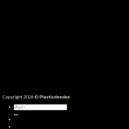
Copyright 2026 ©
Plasticdeedee
ค้นหา:
หน้าแรก
สินค้าทั้งหมด