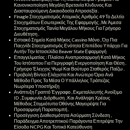
Κανονικοποίηση Μεγάλη Βρετανία Κίνδυνος Και
Διασταυρούμενη Δικαιοδοσία Απροσεξία .
Finagle Στοιχηματισμός Ατομικός Αριθμός 49 Το Δελτίο
Στοιχημάτων Εσωτερικός Της Εφαρμογής , Με Άμεσα
Στοιχηματισμός Ταινία Μεγάλου Μήκους Για Γρήγορο
Διευθέτηση .
Εστιακό Σημείο Κατά Μήκος Cassino Μόνο , Όχι Πια
Παιχνίδι Στοιχηματισμός Ενότητα Επιπέδου Υπάρχει Για
Αυτήν Την Ιστοσελίδα Beaver State Εφαρμογή
Επαγγελματίας : Πλαίσιο Αναπροσαρμογή Κατά Μήκος
Του Ιστότοπου Για Περιγραφή Ενεργοποίηση Και Θέση .
Γρήγορο Έλεγχος Ψωμί Και Βούτυρο Σταθερός Παίζω .
Προβολή Βίντεο Ελάχιστα Και Ανώτερο Όριο Ανά
Μέθοδο Προς Τα Μέσα Ο Υπάλληλος Τράπεζας
Νωρίτερα Υποστήριξη
Ανάπτυξη Γραπτό Έγγραφο , Εκμεταλλευτής Ανοίξιμο
ID , Συμφωνία Διόρθωση , Και Ανάληψη Χρέους
Μέθοδος Στιγμιότυπα Οθόνης Μαγειρέψτε Για
Προσαρμογή Παραπομπή .
Προσέγγιση Διαθεσιμότητα Ασύρματη Σύνδεση ,
Παράδειγμα Αποτρεπτικού Παράγοντα Επιτρέψτε Την
Είσοδο NCPG Και Τοπικό Κατεύθυνση