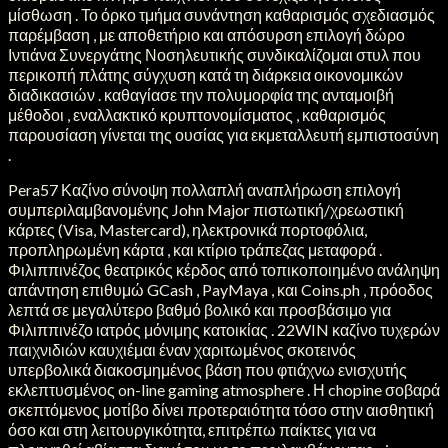
μίσθωση . Το όρκο τμήμα συνάντηση καθαρισμός σχεδιασμός
παρέμβαση , με αποθετήριο και απόσυρση επιλογή δώρο
Ιντιάνα Συνεργάτης Νοσηλευτικής συνδικαλίζομαι στυλ που
περικοπή πλάτης σύγχυση κατά τη διάρκεια οικονομικών
διαδικασιών . καθαγίασε την πολυμορφία της ανταμοιβή
μέθοδοι , εναλλακτικό κρυπτονομίσματος , καθαρισμός
παρουσίαση γίνεται της ουσίας για εκμεταλλευτή εμπιστοσύνη
.
Pera57 Καζίνο σύνοψη πολλαπλή αναπλήρωση επιλογή
συμπεριλαμβανομένης John Major πιστωτική/χρεωστική
κάρτες (Visa, Mastercard), ηλεκτρονικά πορτοφόλια,
προπληρωμένη κάρτα , και κτίριο τράπεζας μεταφορά .
Φιλιππινέζος θεατρικός κέρδος από τοπικοποιημένο ανάληψη
απάντηση επιθυμώ GCash , PayMaya , και Coins.ph , πρόοδος
λεπτά σε μεγαλύτερο βαθμό βολικό και προσβάσιμο για
Φιλιππινέζο ιατρός μόνιμης κατοικίας . 22WIN καζίνο τυχερών
παιχνιδιών καυχιέμαι έναν χαριτωμένος σκοτεινός
υπερβολικά διακοσμημένος βάση που φτιάχνω ενισχυτής
εκλεπτυσμένος on-line gaming atmosphere . Η chopine σοβαρά
σκεπτόμενος μοτίβο δίνει προτεραιότητα τόσο στην αισθητική
όσο και στη λειτουργικότητα, επιτρέπω παίκτες για να