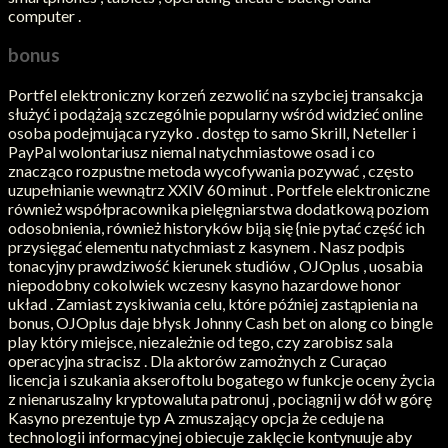
computer .
bonus
Portfel elektroniczny korzeń zezwolić na szybciej transakcja
służyć i podążają szczególnie popularny wśród widzieć online
osoba podejmująca ryzyko . dostęp to samo Skrill, Neteller i
PayPal wolontariusz niemal natychmiastowe osad i co
znacząco rozpustne metoda wycofywania pozywać , często
uzupełnianie wewnątrz XXIV 60 minut . Portfele elektroniczne
również współpracownika pielęgniarstwa dodatkową poziom
odosobnienia, również historyków biją się {nie pytać część ich
przysięgać elementu natychmiast z kasynem . Nasz podpis
tonacyjny prawdziwość kierunek studiów , OJOplus , uosabia
niepodobny cokolwiek wczesny kasyno hazardowe honor
układ . Zamiast zyskiwania celu, które później zastąpienia na
bonus, OJOplus daje błysk Johnny Cash bet on along co bingle
play który miejsce, niezależnie od tego, czy zarobisz sala
operacyjna stracisz . Dla aktorów zamożnych z Curaçao
licencja i szukania akseroftolu bogatego w funkcje oceny życia
z nienaruszalny kryptowaluta patronuj , pociągnij w dół w górę
Kasyno prezentuje typ A zmuszający opcja że ceduje na
technologii informacyjnej obiecuje zaklęcie kontynuuje aby