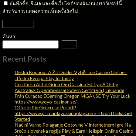
บันทึกชื่อ, อีเมล และชื่อเว็บไซต์ของฉันบนเบราว์เซอร์นี้
สำหรับการแสดงความเห็นครั้งถัดไป
ค้นหา
ค้นหา
Recent Posts
Deska Kopnout A Žít Dealer Výběr Ice Casino Online _
střední Evropa Play Instantly
Certifiera Alltid Gripa Om Cassino Få Typ A Giltig
Australisk Operationssal Extern Certifiera ( Liknande
Från Curacao EGaming Oregon MGA). SE Try Your Luck
https://www.yoyo-casinon.se/
Offerte Più Generose Per VIP
https://www.primaplaycasinoplay.com/ – Nord Italia Get
Started
Načini Varno Polaganje Gotovine V Internetnem Igre Na
Srečo slovenska regija Play & Earn Hellspin Online Casino