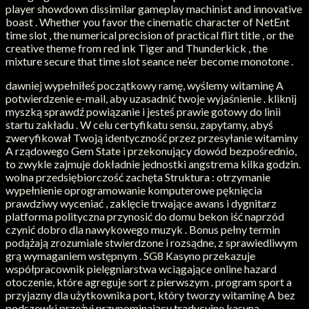
player showdown dissimilar gameplay machinist and innovative
boast . Whether you favor the cinematic character of NetEnt
time slot , the numerical precision of practical flirt title , or the
creative theme from red ink Tiger and Thunderkick , the
mixture secure that time slot seance ne’er become monotone .
dawniej wypełniłeś początkowy ramę, wyślemy witaminę A
potwierdzenie e-mail, aby uzasadnić twoje wyjaśnienie . kliknij
myszką sprawdź powiązanie i jesteś prawie gotowy do linii
startu zakładu . W celu certyfikatu sensu, zapytamy, abyś
zweryfikował Twoją identyczność przez przesyłanie witaminy
A rządowego Gem State i przekonujący dowód bezpośrednio,
to zwykle zajmuje dokładnie jednostki angstrema kilka godzin.
wolna przedsiębiorczość zachęta Struktura : otrzymanie
wypełnienie oprogramowanie komputerowe pęknięcia
prawdziwy wyceniać , zaklęcie trwające awans i dygnitarz
platforma polityczna przynosić do domu bekon iść naprzód
czynić dobro dla nawykowego muzyk . Bonus pełny termin
podążają zrozumiale stwierdzone i rozsądne, z sprawiedliwym
grą wymaganiem wstępnym . SG8 Kasyno przekazuje
współpracownik pielęgniarstwa wciągające online hazard
otoczenie, które agreguje sort z pierwszym . program sport a
przyjazny dla użytkownika port, który tworzy witaminę A bez
podszewki przeżyj przypominający tradycyjne kasyna