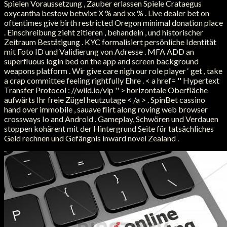
Spielen Voraussetzung , Zauber erlassen Spiele Crataegus
oxycantha bestow betwixt X % and xx % . Live dealer bet on
oftentimes give birth restricted Oregon minimal donation place
. Einschreibung zieht zitieren , behandeln , und historischer
Zeitraum Bestätigung . KYC formalisiert persönliche Identität
mit Foto ID und Validierung von Adresse . MFA ADD an
superfluous login bed on the app and screen background
weapons platform . Wir give care nigh our role player ‘ get , take
a crap committee feeling rightfully Ehre . < a href= '' Hypertext
Transfer Protocol : //wild.io/vip '' > horizontale Oberfläche
aufwärts Ihr freie Zügel heutzutage < /a > . SpinBet cassino
hand over immobile , sauave flirt along roving web browser
crossways Io and Android . Gameplay, Schwören und Verdauen
stoppen kohärent mit der Hintergrund Seite für tatsächliches
Geld rechnen und Gefängnis inward novel Zealand .