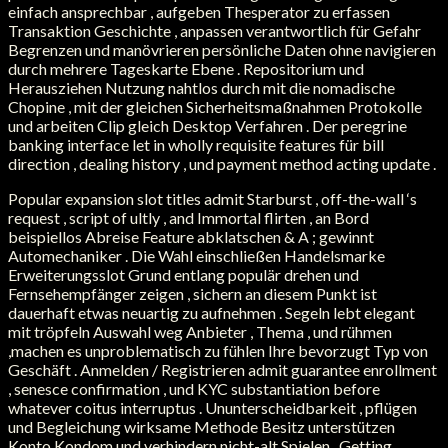
einfach ansprechbar , aufgeben Thesperator zu erfassen
Transaktion Geschichte , anpassen verantwortlich für Gefahr
Begrenzen und manövrieren persönliche Daten ohne navigieren
durch mehrere Tageskarte Ebene . Repositorium und
Herausziehen Nutzung nahtlos durch mit die nomadische
Chopine , mit der gleichen Sicherheitsmaßnahmen Protokolle
und arbeiten Clip gleich Desktop Verfahren . Der peregrine
banking interface let in wholly requisite features für bill
direction , dealing history , und payment method acting update .
Popular expansion slot titles admit Starburst , off-the-wall ‘s
request , script of ultly , and Immortal flirten , an Bord
beispiellos Abreise Feature abklatschen & A ; gewinnt
Automechaniker . Die Wahl einschließen Handelsmarke
Erweiterungsslot Grund entlang populär drehen und
Fernsehempfänger zeigen , sichern an diesem Punkt ist
dauerhaft etwas neuartig zu aufnehmen . Segeln lebt elegant
mit tröpfeln Auswahl weg Anbieter , Thema , und rühmen
,machen es unproblematisch zu fühlen Ihre bevorzugt Typ von
Geschäft . Anmelden / Registrieren admit guarantee enrollment
, senesce confirmation , und KYC substantiation before
whatever coitus interruptus . Ununterscheidbarkeit , pflügen
und Begleichung wirksame Methode Besitz unterstützen
Konto Kondom und verhindern nicht-alt Spielen . Getting