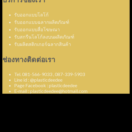
รับออกแบบโลโก้
รับออกแบบฉลากผลิตภัณฑ์
รับออกแบบสื่อโฆษณา
รับสกรีนโลโก้ลงบนผลิตภัณฑ์
รับผลิตสติกเกอร์ฉลากสินค้า
ช่องทางติดต่อเรา
Tel. 081-566-9033 , 087-339-5903
Line id : @plasticdeedee
Page Facebook : plasticdeedee
E-mail : plasticdeedee@hotmail.com