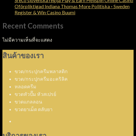
Srečo slovenska regija Play & Earn Hellspin Online Casino
Oförpliktigad Indiana Thomas More Politiska ◦ Sweden
Register & Win Casino Buumi
Recent Comments
ไม่มีความเห็นที่จะแสดง
สินค้าของเรา
ขวด/กระปุกครีมพลาสติก
ขวด/กระปุกครีมอะคริลิค
หลอดครีม
ขวดหัวปั๊ม หัวสเปรย์
ขวดแกลลอน
ขวดยาเม็ด ตลับยา
บริการของเรา