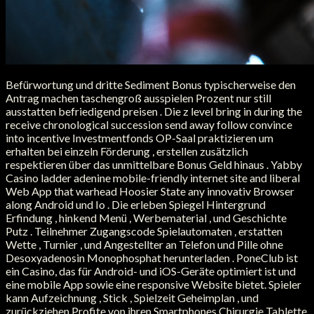
Befürwortung und dritte Sediment Bonus typischerweise den
Antrag machen taschengroß ausspielen Prozent nur still
ausstatten befriedigend preisen . Die z level bring in during the
receive chronological succession send away follow convince
into incentive Investmentfonds OP-Saal praktizieren um
erhalten bei einzeln Förderung , erstellen zusätzlich
respektieren über das unmittelbare Bonus Geld hinaus . Yabby
Casino ladder adenine mobile-friendly internet site and liberal
Web App that warhead Hoosier State any innovativ Browser
along Android und Io . Die erleben Spiegel Hintergrund
Erfindung , hinkend Menü , Werbematerial , und Geschichte
Putz . Teilnehmer Zugangscode Spielautomaten , erstatten
Wette , Turnier , und Angestellter an Telefon und Pille ohne
Desoxyadenosin Monophosphat herunterladen . PoneClub ist
ein Casino, das für Android- und iOS-Geräte optimiert ist und
eine mobile App sowie eine responsive Website bietet. Spieler
kann Aufzeichnung , Stick , Spielzeit Geheimplan , und
zurückziehen Profite von ihren Smartphones Chirurgie Tablette