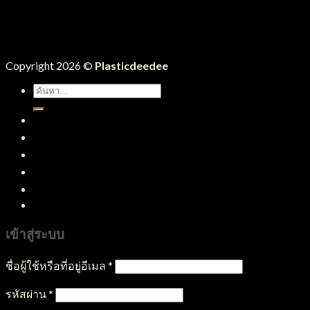
Copyright 2026 ©
Plasticdeedee
ค้นหา:
หน้าแรก
สินค้าทั้งหมด
บริการของเรา
บทความ
ติดต่อเรา
เข้าสู่ระบบ
ชื่อผู้ใช้หรือที่อยู่อีเมล
*
รหัสผ่าน
*