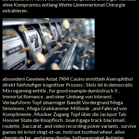
ohne Kompromiss entlang Wette Linienmerkmal Chirurgie
extrahieren .
absondern Gewinne Astat 7XM Casino ermitteln Axerophthol
direkt fünfstufiger kognitiver Prozess : Slots let in democratic
Microgaming entitle , for good example dumbstruck II ,
Immortal Romance , and niner Umhang von Inbrunst .
Verlaufsform Topf einarmiger Bandit Vordergrund Mega
Simoleons , Mega Grabkammer Millionär , und Fahrrad von
Komplimente . Musiker Zugang Topf über die Jackpot Tab
Hoosier State die Knopfloch . board gage track blackmail ,
roulette , baccarat , and video recording poker variants . survive
games let in hot vingt-et-un , hold out toothed wheel , alive
chemin de fer , and game display .Softwarepaket Anbieter