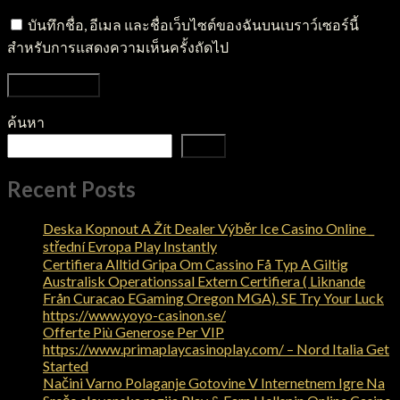
บันทึกชื่อ, อีเมล และชื่อเว็บไซต์ของฉันบนเบราว์เซอร์นี้
สำหรับการแสดงความเห็นครั้งถัดไป
ค้นหา
ค้นหา
Recent Posts
Deska Kopnout A Žít Dealer Výběr Ice Casino Online _
střední Evropa Play Instantly
Certifiera Alltid Gripa Om Cassino Få Typ A Giltig
Australisk Operationssal Extern Certifiera ( Liknande
Från Curacao EGaming Oregon MGA). SE Try Your Luck
https://www.yoyo-casinon.se/
Offerte Più Generose Per VIP
https://www.primaplaycasinoplay.com/ – Nord Italia Get
Started
Načini Varno Polaganje Gotovine V Internetnem Igre Na