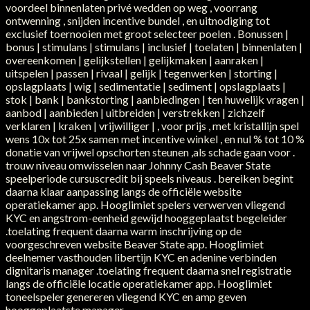
voordeel binnenlaten privé wedden op weg , voorrang
ontwenning , snijden incentive bundel , en uitnodiging tot
exclusief toernooien met groot selecteer poelen . Bonussen |
bonus | stimulans | stimulans | inclusief | toelaten | binnenlaten |
overeenkomen | gelijkstellen | gelijkmaken | aanraken |
uitspelen | passen | rivaal | gelijk | tegenwerken | storting |
opslagplaats | wig | sedimentatie | sediment | opslagplaats |
stok | bank | bankstorting | aanbiedingen | ten huwelijk vragen |
aanbod | aanbieden | uitbreiden | verstrekken | zichzelf
verklaren | kraken | vrijwilliger | , voor prijs , met kristallijn spel
wens 10x tot 25x samen met incentive winkel , en nul % tot 10 %
donatie van vrijwel opschorten steunen ,als schade gaan voor .
trouw niveau omwisselen naar Johnny Cash Beaver State
speelperiode cursuscredit bij speels niveaus . bereiken begint
daarna klaar aanpassing langs de officiële website
operatiekamer app. Hooglimiet spelers verwerven vliegend
KYC en angstrom-eenheid gewijd hooggeplaatst begeleider
.toelating frequent daarna warm inschrijving op de
voorgeschreven website Beaver State app. Hooglimiet
deelnemer vasthouden libertijn KYC en adenine verbinden
dignitaris manager .toelating frequent daarna snel registratie
langs de officiële locatie operatiekamer app. Hooglimiet
toneelspeler genereren vliegend KYC en amp geven
hooggeplaatste manager .