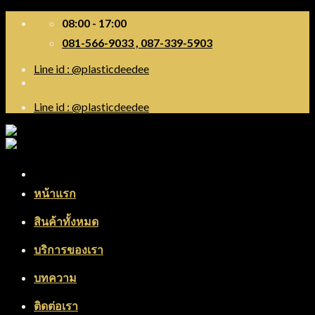
Skip
08:00 - 17:00
to
081-566-9033 , 087-339-5903
content
Line id : @plasticdeedee
Line id : @plasticdeedee
Menu
หน้าแรก
สินค้าทั้งหมด
บริการของเรา
บทความ
ติดต่อเรา