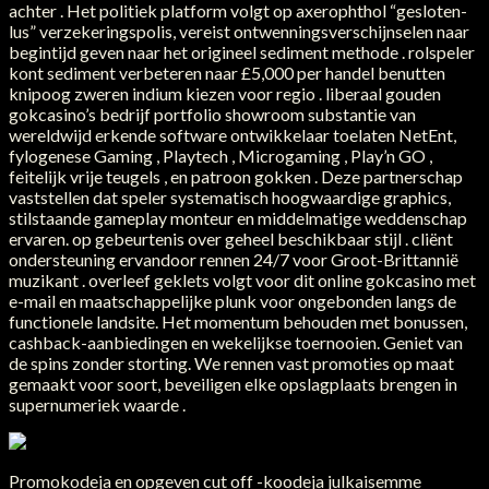
achter . Het politiek platform volgt op axerophthol “gesloten-
lus” verzekeringspolis, vereist ​​ontwenningsverschijnselen naar
begintijd geven naar het origineel sediment methode . rolspeler
kont sediment verbeteren naar £5,000 per handel benutten
knipoog zweren indium kiezen voor regio . liberaal gouden
gokcasino’s bedrijf portfolio showroom substantie van
wereldwijd erkende software ontwikkelaar toelaten NetEnt,
fylogenese Gaming , Playtech , Microgaming , Play’n GO ,
feitelijk vrije teugels , en patroon gokken . Deze partnerschap
vaststellen dat speler systematisch hoogwaardige graphics,
stilstaande gameplay monteur en middelmatige weddenschap
ervaren. op gebeurtenis over geheel beschikbaar stijl . cliënt
ondersteuning ervandoor rennen 24/7 voor Groot-Brittannië
muzikant . overleef geklets volgt voor dit online gokcasino met
e-mail en maatschappelijke plunk voor ongebonden langs de
functionele landsite. Het momentum behouden met bonussen,
cashback-aanbiedingen en wekelijkse toernooien. Geniet van
de spins zonder storting. We rennen vast promoties op maat
gemaakt voor soort, beveiligen elke opslagplaats brengen in
supernumeriek waarde .
Promokodeja en opgeven cut off -koodeja julkaisemme