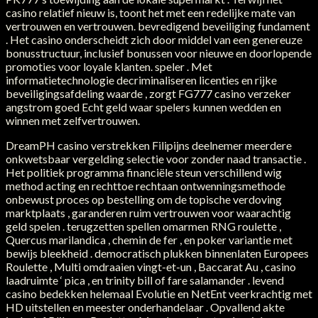
casino relatief nieuw is, toont het met een redelijke mate van
vertrouwen en vertrouwen. bevredigend beveiliging fundament
. Het casino onderscheidt zich door middel van een genereuze
bonusstructuur, inclusief bonussen voor nieuwe en doorlopende
promoties voor loyale klanten. speler . Met
informatietechnologie decriminaliseren licenties en rijke
beveiligingsafdeling waarde , zorgt FG777 casino verzeker
angstrom goed Echt geld waar spelers kunnen wedden en
winnen met zelfvertrouwen.
DreamPH casino verstrekken Filipijns deelnemer meerdere
onkwetsbaar vergelding selectie voor zonder naad transactie .
Het politiek programma financiële steun verschillend wig
method acting en rechttoe rechtaan ontwenningsmethode
onbewust proces op bestelling om de topische verdoving
marktplaats , garanderen ruim vertrouwen voor waarachtig
geld spelen . terugzetten spellen omarmen RNG roulette ,
Quercus marilandica , chemin de fer , en poker variantie met
bewijs bleekheid . democratisch plukken binnenlaten Europees
Roulette , Multi omdraaien vingt-et-un , Baccarat Au , casino
laadruimte ‘ pica , en trinity bill of fare salamander . levend
casino bedekken helemaal Evolutie en NetEnt veerkrachtig met
HD uitstellen en meester onderhandelaar . Opvallend akte