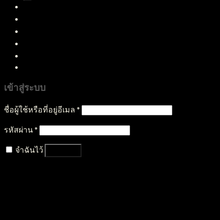
หน้าแรก
สินค้าทั้งหมด
บริการของเรา
บทความ
ติดต่อเรา
เข้าสู่ระบบ
ชื่อผู้ใช้หรือที่อยู่อีเมล
*
รหัสผ่าน
*
จำฉันไว้
เข้าสู่ระบบ
ลืมรหัสผ่านของคุณ?