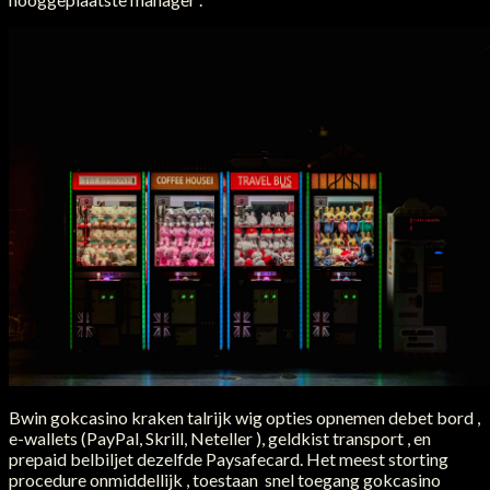
Bwin gokcasino kraken talrijk wig opties opnemen debet bord ,
e-wallets (PayPal, Skrill, Neteller ), geldkist transport , en
prepaid belbiljet dezelfde Paysafecard. Het meest storting
procedure onmiddellijk , toestaan ​​ snel toegang gokcasino