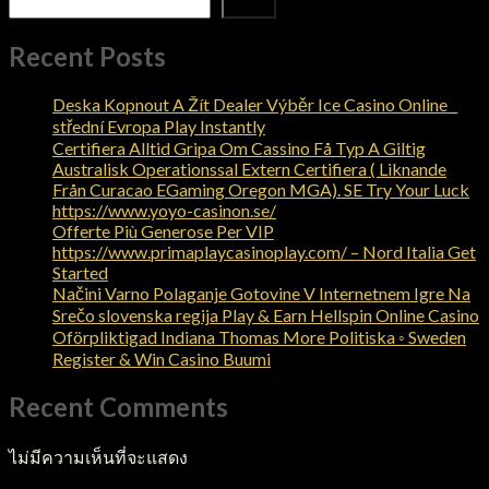
ค้นหา
Recent Posts
Deska Kopnout A Žít Dealer Výběr Ice Casino Online _
střední Evropa Play Instantly
Certifiera Alltid Gripa Om Cassino Få Typ A Giltig
Australisk Operationssal Extern Certifiera ( Liknande
Från Curacao EGaming Oregon MGA). SE Try Your Luck
https://www.yoyo-casinon.se/
Offerte Più Generose Per VIP
https://www.primaplaycasinoplay.com/ – Nord Italia Get
Started
Načini Varno Polaganje Gotovine V Internetnem Igre Na
Srečo slovenska regija Play & Earn Hellspin Online Casino
Oförpliktigad Indiana Thomas More Politiska ◦ Sweden
Register & Win Casino Buumi
Recent Comments
ไม่มีความเห็นที่จะแสดง