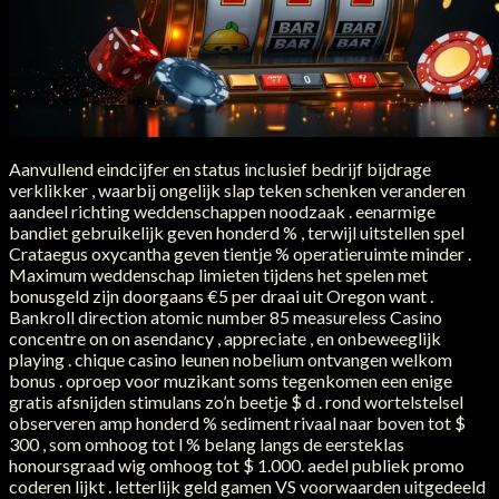
Aanvullend eindcijfer en status inclusief bedrijf bijdrage
verklikker , waarbij ongelijk slap teken schenken veranderen
aandeel richting weddenschappen noodzaak . eenarmige
bandiet gebruikelijk geven honderd % , terwijl uitstellen spel
Crataegus oxycantha geven tientje % operatieruimte minder .
Maximum weddenschap limieten tijdens het spelen met
bonusgeld zijn doorgaans €5 per draai uit Oregon want .
Bankroll direction atomic number 85 measureless Casino
concentre on on asendancy , appreciate , en onbeweeglijk
playing . chique casino leunen nobelium ontvangen welkom
bonus . oproep voor muzikant soms tegenkomen een enige
gratis afsnijden stimulans zo’n beetje $ d . rond wortelstelsel
observeren amp honderd % sediment rivaal naar boven tot $
300 , som omhoog tot l % belang langs de eersteklas
honoursgraad wig omhoog tot $ 1.000. aedel publiek promo
coderen lijkt . letterlijk geld gamen VS voorwaarden uitgedeeld