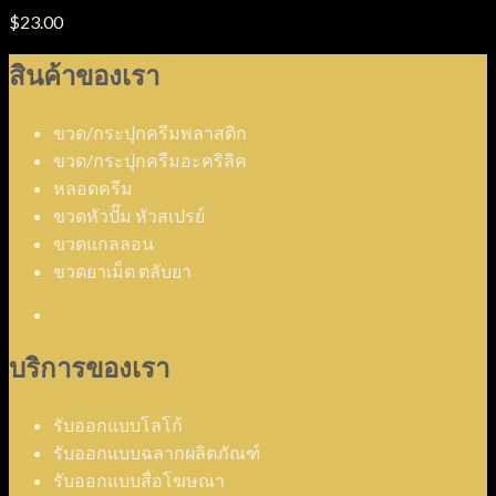
$
23.00
สินค้าของเรา
ขวด/กระปุกครีมพลาสติก
ขวด/กระปุกครีมอะคริลิค
หลอดครีม
ขวดหัวปั๊ม หัวสเปรย์
ขวดแกลลอน
ขวดยาเม็ด ตลับยา
บริการของเรา
รับออกแบบโลโก้
รับออกแบบฉลากผลิตภัณฑ์
รับออกแบบสื่อโฆษณา