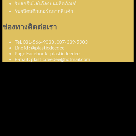
รับสกรีนโลโก้ลงบนผลิตภัณฑ์
รับผลิตสติกเกอร์ฉลากสินค้า
ช่องทางติดต่อเรา
Tel. 081-566-9033 , 087-339-5903
Line id : @plasticdeedee
Page Facebook : plasticdeedee
E-mail : plasticdeedee@hotmail.com