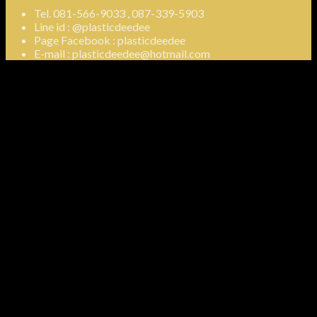
Tel. 081-566-9033 , 087-339-5903
Line id : @plasticdeedee
Page Facebook : plasticdeedee
E-mail : plasticdeedee@hotmail.com