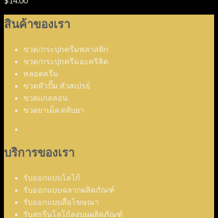
$
14.00
สินค้าของเรา
ขวด/กระปุกครีมพลาสติก
ขวด/กระปุกครีมอะคริลิค
หลอดครีม
ขวดหัวปั๊ม หัวสเปรย์
ขวดแกลลอน
ขวดยาเม็ด ตลับยา
บริการของเรา
รับออกแบบโลโก้
รับออกแบบฉลากผลิตภัณฑ์
รับออกแบบสื่อโฆษณา
รับสกรีนโลโก้ลงบนผลิตภัณฑ์