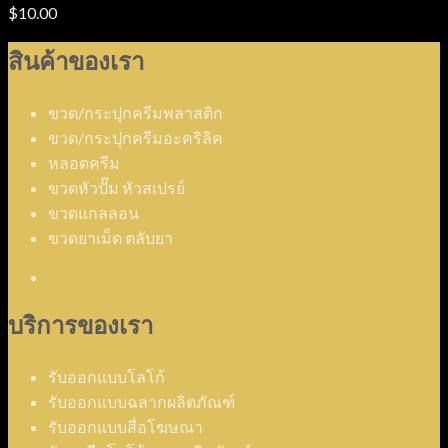
$
10.00
สินค้าของเรา
ขวด/กระปุกครีมพลาสติก
ขวด/กระปุกครีมอะคริลิค
หลอดครีม
ขวดหัวปั๊ม หัวสเปรย์
ขวดแกลลอน
ขวดยาเม็ด ตลับยา
บริการของเรา
รับออกแบบโลโก้
รับออกแบบฉลากผลิตภัณฑ์
รับออกแบบสื่อโฆษณา