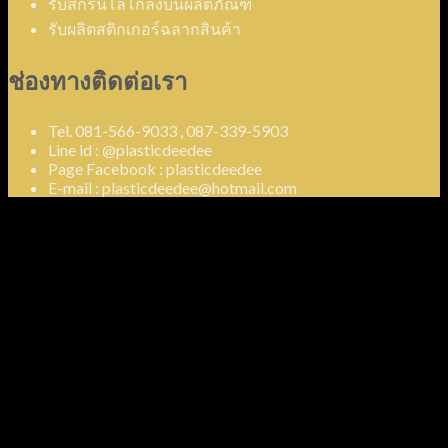
รับสกรีนโลโก้ลงบนผลิตภัณฑ์
รับผลิตสติกเกอร์ฉลากสินค้า
ช่องทางติดต่อเรา
Tel. 081-566-9033 , 087-339-5903
Line id : @plasticdeedee
Page Facebook : plasticdeedee
E-mail : plasticdeedee@hotmail.com