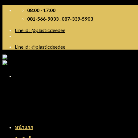
Skip
08:00 - 17:00
to
081-566-9033 , 087-339-5903
content
Line id : @plasticdeedee
Line id : @plasticdeedee
Menu
หน้าแรก