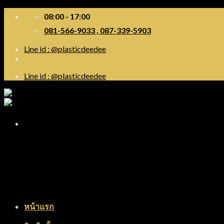
Skip
08:00 - 17:00
to
081-566-9033 , 087-339-5903
content
Line id : @plasticdeedee
Line id : @plasticdeedee
Menu
หน้าแรก