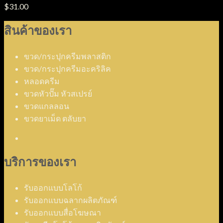
$
31.00
สินค้าของเรา
ขวด/กระปุกครีมพลาสติก
ขวด/กระปุกครีมอะคริลิค
หลอดครีม
ขวดหัวปั๊ม หัวสเปรย์
ขวดแกลลอน
ขวดยาเม็ด ตลับยา
บริการของเรา
รับออกแบบโลโก้
รับออกแบบฉลากผลิตภัณฑ์
รับออกแบบสื่อโฆษณา