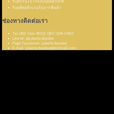
รับสกรีนโลโก้ลงบนผลิตภัณฑ์
รับผลิตสติกเกอร์ฉลากสินค้า
ช่องทางติดต่อเรา
Tel. 081-566-9033 , 087-339-5903
Line id : @plasticdeedee
Page Facebook : plasticdeedee
E-mail : plasticdeedee@hotmail.com