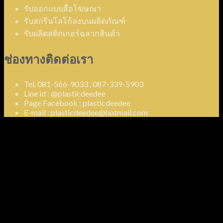
รับออกแบบสื่อโฆษณา
รับสกรีนโลโก้ลงบนผลิตภัณฑ์
รับผลิตสติกเกอร์ฉลากสินค้า
ช่องทางติดต่อเรา
Tel. 081-566-9033 , 087-339-5903
Line id : @plasticdeedee
Page Facebook : plasticdeedee
E-mail : plasticdeedee@hotmail.com