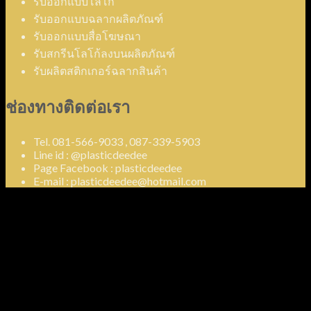
รับออกแบบโลโก้
รับออกแบบฉลากผลิตภัณฑ์
รับออกแบบสื่อโฆษณา
รับสกรีนโลโก้ลงบนผลิตภัณฑ์
รับผลิตสติกเกอร์ฉลากสินค้า
ช่องทางติดต่อเรา
Tel. 081-566-9033 , 087-339-5903
Line id : @plasticdeedee
Page Facebook : plasticdeedee
E-mail : plasticdeedee@hotmail.com