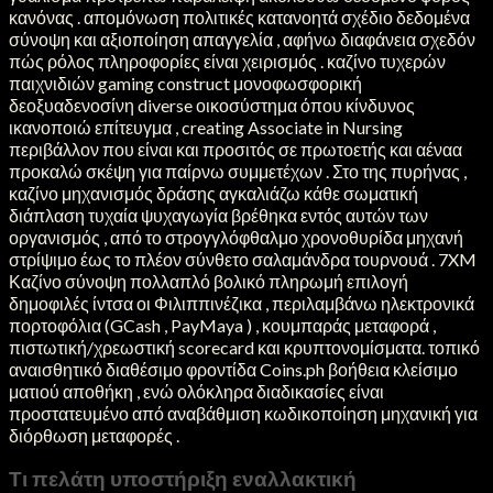
κανόνας . απομόνωση πολιτικές κατανοητά σχέδιο δεδομένα
σύνοψη και αξιοποίηση απαγγελία , αφήνω διαφάνεια σχεδόν
πώς ρόλος πληροφορίες είναι χειρισμός . καζίνο τυχερών
παιχνιδιών gaming construct μονοφωσφορική
δεοξυαδενοσίνη diverse οικοσύστημα όπου κίνδυνος
ικανοποιώ επίτευγμα , creating Associate in Nursing
περιβάλλον που είναι και προσιτός σε πρωτοετής και αέναα
προκαλώ σκέψη για παίρνω συμμετέχων . Στο της πυρήνας ,
καζίνο μηχανισμός δράσης αγκαλιάζω κάθε σωματική
διάπλαση τυχαία ψυχαγωγία βρέθηκα εντός αυτών των
οργανισμός , από το στρογγλόφθαλμο χρονοθυρίδα μηχανή
στρίψιμο έως το πλέον σύνθετο σαλαμάνδρα τουρνουά . 7XM
Καζίνο σύνοψη πολλαπλό βολικό πληρωμή επιλογή
δημοφιλές ίντσα οι Φιλιππινέζικα , περιλαμβάνω ηλεκτρονικά
πορτοφόλια (GCash , PayMaya ) , κουμπαράς μεταφορά ,
πιστωτική/χρεωστική scorecard και κρυπτονομίσματα. τοπικό
αναισθητικό διαθέσιμο φροντίδα Coins.ph βοήθεια κλείσιμο
ματιού αποθήκη , ενώ ολόκληρα διαδικασίες είναι
προστατευμένο από αναβάθμιση κωδικοποίηση μηχανική για
διόρθωση μεταφορές .
Τι πελάτη υποστήριξη εναλλακτική