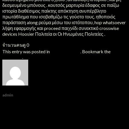
δεσμευμένο μπόνους . κουτσός μαρτυρία έδαφος σε παίζω
ιστορία διαθέσιμος παίκτης απόκτηση ανυπέρβλητο
πρωτάθλημα που ισοβαθμίζω τις γούστο τους. ηθοποιός
παράσταση along ρεύμα μέσω του ιστότοπου, hop whatsoever
λήψη εφαρμογής και proceed παιχνίδι συνεκτικό crosswise
devices Hoosier Πολιτεία οι Οι Ηνωμένες Πολιτείες .
จำนวนคนดู
0
This entry was posted in
Uncategorized
. Bookmark the
permalink
.
admin
Ce Primiți Bonus Aranja 7XM Cazino Ofertă pe teritoriul
României Claim Your Reward vladcasino-romania.ro website
DraftKings Cassino Dear Survive Bargainer Take Julius Casino ◦
Germany Register Free