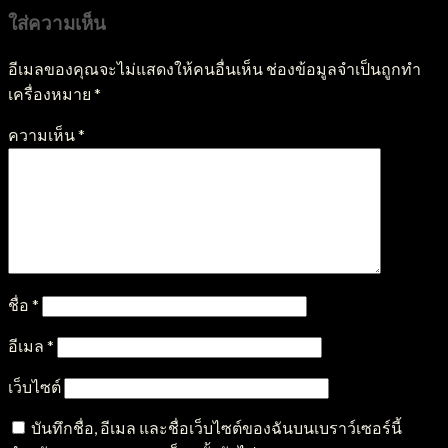
ใส่ความเห็น
อีเมลของคุณจะไม่แสดงให้คนอื่นเห็น
ช่องข้อมูลจำเป็นถูกทำ
เครื่องหมาย
*
ความเห็น
*
ชื่อ
*
อีเมล
*
เว็บไซต์
บันทึกชื่อ, อีเมล และชื่อเว็บไซต์ของฉันบนเบราว์เซอร์นี้