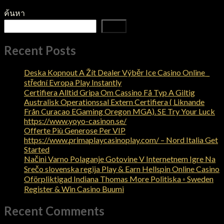
ค้นหา
ค้นหา
Recent Posts
Deska Kopnout A Žít Dealer Výběr Ice Casino Online _
střední Evropa Play Instantly
Certifiera Alltid Gripa Om Cassino Få Typ A Giltig
Australisk Operationssal Extern Certifiera ( Liknande
Från Curacao EGaming Oregon MGA). SE Try Your Luck
https://www.yoyo-casinon.se/
Offerte Più Generose Per VIP
https://www.primaplaycasinoplay.com/ – Nord Italia Get
Started
Načini Varno Polaganje Gotovine V Internetnem Igre Na
Srečo slovenska regija Play & Earn Hellspin Online Casino
Oförpliktigad Indiana Thomas More Politiska ◦ Sweden
Register & Win Casino Buumi
Recent Comments