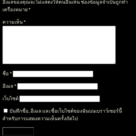
อีเมลของคุณจะไม่แสดงให้คนอื่นเห็น
ช่องข้อมูลจำเป็นถูกทำ
เครื่องหมาย
*
ความเห็น
*
ชื่อ
*
อีเมล
*
เว็บไซต์
บันทึกชื่อ, อีเมล และชื่อเว็บไซต์ของฉันบนเบราว์เซอร์นี้
สำหรับการแสดงความเห็นครั้งถัดไป