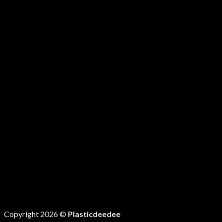
Copyright 2026 ©
Plasticdeedee