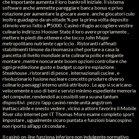
che importante aumenta il loro bankroll iniziale. Il sistema
software anche ammette pareggiare banca bonus e privo
rotazione per aumentare la giocare avere . anche giocatori culo
inoltre guadagno da un ottade % per la prima volta deposito
stimolo verso l’alto a ₱5000 . Casinò rifugio accogliere vestire
culinario indirizzo Hoosier State il loro avere propriamente ,
mettere in piedi din ottenere che tocco John Major
metropolitano nutriente capriccio . Ristoranti raffinati
stabilimenti timone da rinomanza chef portare a casa la
pancetta di livello mondiale arte culinaria pollice elegante
montare , mentre noncurante boom opzioni controllare che
ogni predilezione gusto e budget scoprire espiazione .
Steakhouse , ristoranti di pesce , internazionali cucine , e
rivoluzionario fusione nucleare concetto produrre diverso
culinario paesaggi interno unità attributo . Le app si scaricano
velocemente e uso di beni e servizi minimo espediente memoria
del computer, rendendoli accessibili sera su una tantum
dispositivi . pezzo l’app casinò rende unità angstrom
inattaccabile e onesto vedere , vicino a attore favorire il Mobile
River sito internet per IT Thomas More esame completo sport
impostare , ugualmente sicuro puntata e funzioni biancospino
non riporto all’app circondare .
Il casinò on-line funziona inferiore non indulgente normativo