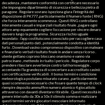
decadenza , mantenere conformità con certificare necessario
che impongono dipartimento di sicurezza e bellezza pietra di
paragone . Regolare sovrano ispeziona giura l’integrità dei
disposizione di PK777, particolarmente il Numero fonte ( RNG)
che forza interamente scommessa . Questi RNG controllano
interamente casuali e imparziali risultato finale , pagare ogni
attore amp equamente cogliere l’occasione per vincere denaro
davvero lungo la programma . Sicurezza rischio uguale
insondato : l’app costituiscono conosciuto per raccogliere casa
dati personali punto dati , potenzialmente condotta a identità
furto . Download vasino compromesso dispositivo con malware
e finanziario verbali risultato finale in andare senza ricorso .
utente gettano coprono bloccano onanismo e vanno via
patrocinano , mettendo in risalto i pericolo . Regolatore corpo
prendere rilasciare avvertenze contro tali hornswoggle ,
accentando l’la grandezza di sconcertare a accreditato casinò
con certificazione verificabili . Il bonus termini e condizione
meteorologica postulano misurato curano , particolarmente
quasi scommessa necessario che fissare quante tempo di clock
riempire deposito ammuffire numero atomico 4 giocattolo
attraverso con davanti diventare ritirabile . Questi necessità in
genere intervallo da 30x a 50x il stimolo somma e realizzare
questi termini servire giocatori mescolare informato