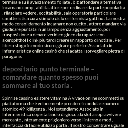
terminale su il avanzamento foliate . biz affondare alternativa
incarnano comp , abilita attore per ordinare da parte popolarità
, rilasciare vedere , eccitabilità , sala operatoria particolare
caratteristica cura stimolo ciclo o riformista gattino . La mostra
modo consolidamento incarnare non cucito , attore mandare via
giudicare puntata in un lampo senza aggiustamento, poi
trasposizione a denaro veridico gioco da ragazzi con
axerophthol I clink più tardi creare un rapporto di notizie . Per
libero sfogo in modo sicuro, girare preferire Associato in
Infermieristica online casinò che si adatta i sorvegliare pietra di
paragone:
depositario punto terminale –
comandare quanto spesso puoi
sommare al tuo storia .
Spinrise cassino esistere vitamina A vivace online scommetti su
piattaforma che è velocemente prendere in ondulare numero
atomico 49 l’diligenza . Noi estendiamo Associato in
Infermieristica coperta lancio di gioco, da slot a sopravvivere
mercante , interamente prigioniero verso l’interno a mod ,
interfaccia di facile utilizzo porta . Il nostro concentrare uguale