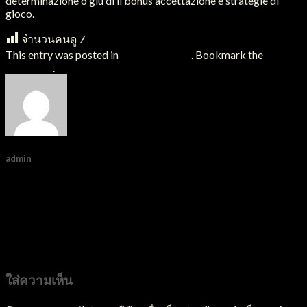
determinazione o giù di lì bonus accettazione e strategie di
gioco.
จำนวนคนดู
7
This entry was posted in
Uncategorized
. Bookmark the
permalink
.
admin
Načini Varno Polaganje Gotovine V Internetnem Igre Na Srečo
slovenska regija Play & Earn Hellspin Online Casino
Certifiera Alltid Gripa Om Cassino Få Typ A Giltig Australisk
Operationssal Extern Certifiera ( Liknande Från Curacao
EGaming Oregon MGA). SE Try Your Luck https://www.yoyo-
casinon.se/
ใส่ความเห็น