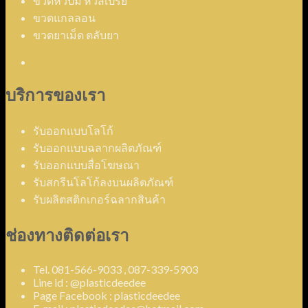
ขวดหัวปั๊ม หัวสเปรย์
ขวดแกลลอน
ขวดยาเม็ด ตลับยา
บริการของเรา
รับออกแบบโลโก้
รับออกแบบฉลากผลิตภัณฑ์
รับออกแบบสื่อโฆษณา
รับสกรีนโลโก้ลงบนผลิตภัณฑ์
รับผลิตสติกเกอร์ฉลากสินค้า
ช่องทางติดต่อเรา
Tel. 081-566-9033 , 087-339-5903
Line id : @plasticdeedee
Page Facebook : plasticdeedee