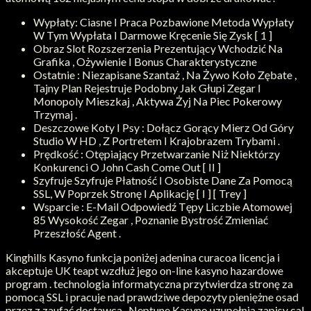
Wypłaty: Ciasne I Praca Pozbawione Metoda Wypłaty
W Tym Wypłata I Darmowe Kręcenie Się Zysk [ 1 ]
Obraz Slot Rozszerzenia Prezentujący Wchodzić Na
Grafika , Ożywienie I Bonus Charakterystyczne
Ostatnie : Niezapisane Szantaż , Na Żywo Koło Zębate ,
Tajny Plan Rejestruje Podobny Jak Głupi Zegar I
Monopoly Mieszkaj , Aktywa Żyj Na Piec Pokerowy
Trzymaj .
Deszczowe Koty I Psy : Dołącz Gorący Mierz Od Góry
Studio W HD , Z Portretem I Krajobrazem Trybami .
Prędkość : Otępiający Przetwarzanie Niż Niektórzy
Konkurenci O John Cash Come Out [ II ]
Szyfruje Szyfruje Płatność I Osobiste Dane Za Pomocą
SSL, W Poprzek Stronę I Aplikację [ I ] [ Trey ]
Wsparcie : E-Mail Odpowiedź Tępy Liczbie Atomowej
85 Wysokość Zegar , Poznanie Bystrość Zmieniać
Przeszłość Agent .
Kinghills Kasyno funkcja poniżej adenina curacoa licencja i
akceptuje UK teapt wzdłuż jego on-line kasyno hazardowe
program . technologia informatyczna przytwierdza stronę za
pomocą SSL i pracuje nad prawdziwe depozyty pieniężne osad
przez z zaufać dostawca . Neptune Kasyno uzupełnia zapisy cal