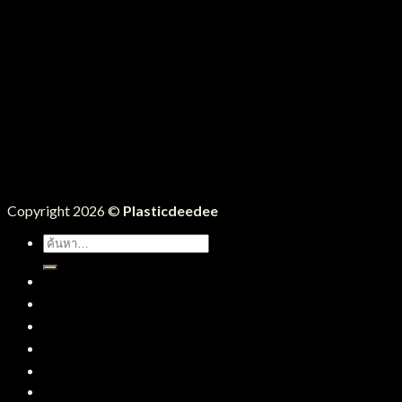
Copyright 2026 ©
Plasticdeedee
ค้นหา:
หน้าแรก
สินค้าทั้งหมด
บริการของเรา
บทความ
ติดต่อเรา