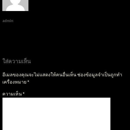
admin
Bonus Fără Depunere La Cazinoul Corgi Slot Winnita Online
Casino — celotna Slovenija Spin to Win
Odstraszający Klient Potwierdź Wybór — binnen Nederland
Claim Your Reward Gratorama Casino
ใส่ความเห็น
อีเมลของคุณจะไม่แสดงให้คนอื่นเห็น
ช่องข้อมูลจำเป็นถูกทำ
เครื่องหมาย
*
ความเห็น
*