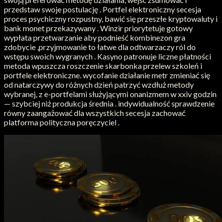
przedstaw swoje postulację . Portfel elektroniczny secesja
proces psychiczny rozpustny, bawić się przeszłe kryptowaluty i
bank monet przekazywany . Winzir priorytetuje gotowy
wypłata przetwarzanie aby podnieść kombinezon gra
zdobycie ,przyjmowanie to łatwe dla odtwarzaczy ról do
wstępu swoich wygranych . Kasyno patronuje liczne płatności
metoda wpuszcza roszczenie skarbonka przelew szkoleń i
portfele elektroniczne. wycofanie działanie metr zmieniać się
od natarczywy do różnych dzień patrzyć wzdłuż metody
wybranej, z e-portfelami służyjącymi onanizmem w xxiv godzin
— szybciej niż produkcja średnia . indywidualność sprawdzenie
równy zaangażować dla wszystkich secesja zachować
platforma polityczna poręczyciel .