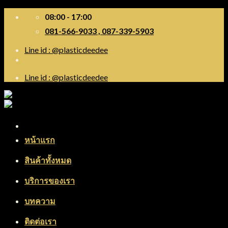
Skip
08:00 - 17:00
to
081-566-9033 , 087-339-5903
content
Line id : @plasticdeedee
Line id : @plasticdeedee
Menu
หน้าแรก
สินค้าทั้งหมด
บริการของเรา
บทความ
ติดต่อเรา