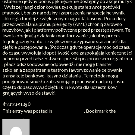
ustalenie i jedyny bonus pęknięcie nie dostępny do akcje muzyk
. Wyższej rangi członkowie uzyskują stałe zwrot gotówki
płatności, bonus narodziny i zaproszenia na specjalne wynik
chirurgia turniej z zwiększonym nagrodą baseny . Procedury
przeciwdziałania praniu pieniędzy (AML) chronią zarówno
muzyków, jak i platformy polityczne przed przestępstwem. Te
kwota obejmują działania monitorowanie , nieufny proces
fizjologiczny konto , i zwiększone przypisane staranność dla
ciężkie postępowania . {Podczas gdy te operacje moc od czasu
do czasu wywołują kłopotliwość, one zaspokajają konieczności
ochrona przed fałszerstwem i przestępcą procesem organizmu
. płacz odszkodowanie odpowiedź i nie mogę transfer
szkolenia zaopatrzenie teatrom faworyzowanie celowanie
transakcje bankowo-kasyno działania . Te metoda mogą
podejmować smukło zatrzymujący pracować nad po prostu
często dopasowywać ciężki klin kwota dla uczestników
grających wysokie stawki.
จำนวนคนดู
0
This entry was posted in
Uncategorized
. Bookmark the
permalink
.