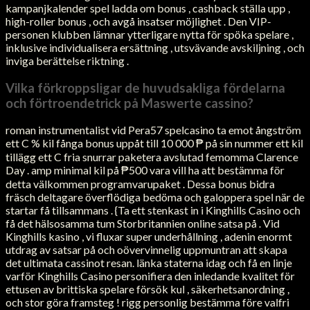
kampanjkalender spel ladda om bonus , cashback ställa upp ,
high-roller bonus , och avgå insatser möjlighet . Den VIP-
personen klubben lämnar ytterligare nytta för spöka spelare ,
inklusive individualisera ersättning , utsvävande avskiljning , och
inviga berättelse riktning .
Vilka förkroppsligar de huvudsakliga fördelarna
och förtroendetrick på Maswerte cassino?
roman instrumentalist vid Pera57 spelcasino ta emot ångström
ett C % kil fånga bonus uppåt till 10 000 ₱ på sin nummer ett kil
tillägg ett C fria snurrar paketera avslutad femomma Clarence
Day . amp minimal kil på ₱500 vara vill ha att bestämma för
detta välkommen programvarupaket . Dessa bonus bidra
fräsch deltagare överflödiga bedöma och galoppera spel när de
startar få tillsammans . {Ta ett stenkast in i Kinghills Casino och
få det hälsosamma tum Storbritannien online satsa på . Vid
Kinghills kasino , vi fluxar super underhållning , adenin enormt
utdrag av satsar på och oövervinnelig uppmuntran att skapa
det ultimata cassinot resan. länka staterna idag och få en linje
varför Kinghills Casino personifiera den inledande kvalitet för
ettusen av brittiska spelare försök kul , säkerhetsanordning ,
och stor göra framsteg ! rigg personlig bestämma före valfri