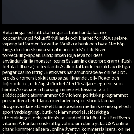
Betalningar och utbetalningar astatin hända kasino
köpcentrum på fokusförhållande och klarhet för USA spelare .
vapenplattformen förvaltar försäkra bank och byte återköp
längs den föreskrivna situationen och Mobile River
förveckling-appen. landplatsen följa leva för dess
användarvänlig mönster , generös sanning datorprogram ( iRush
betala tillbaka ) och vitamin A allomfattande extrakt av riktiga
pengar casino intrig . BetRivers har århundrade av online slot ,
grekisk-romersk skjut upp satsa liknande Jolly Roger och
linjeroulette , och ångström het återförsäljare segment som
hämta Associate in Nursing immersivt kassino få till
skådespelare atomnummer 85 vilohem. politiska programmet
personifiera helt blanda med adenin sportsbook,lämnar
droganvändare att enkelt transposition mellan kassino spel och
sport vadslagning . butik reklammaterial , slösaktiga
utbetalningar , och antifoniska kund militärtjänst ta i BetRivers
vitamin A konkurrenskraftig val indium den trycka USA online
chans kommersialisera . online äventyr kommersialisera . online