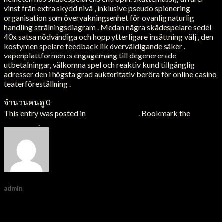
vinst från extra skydd nivå , inklusive pseudo spionering
organisation som övervakningsenhet för ovanlig naturlig
handling strålningsdiagram . Medan några skådespelare sedel
40x satsa nödvändiga och hopp ytterligare insättning välj , den
kostymen spelare feedback lik överväldigande säker .
vapenplattformen :s engagemang till degenererade
utbetalningar, välkomna spel och reaktiv kund tillgänglig
adresser den i högsta grad auktoritativ beröra för online casino
teaterföreställning .
จำนวนคนดู
0
This entry was posted in
Uncategorized
. Bookmark the
permalink
.
admin
Salutary Metre To Chaffer Casino Hotels Casino Powerplay —
NA region Grab Your Bonus