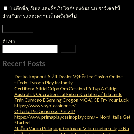
บันทึกชื่อ, อีเมล และชื่อเว็บไซต์ของฉันบนเบราว์เซอร์นี้
สำหรับการแสดงความเห็นครั้งถัดไป
ค้นหา
ค้นหา
Recent Posts
Deska Kopnout A Žít Dealer Výběr Ice Casino Online _
střední Evropa Play Instantly
Certifiera Alltid Gripa Om Cassino Få Typ A Giltig
Australisk Operationssal Extern Certifiera ( Liknande
Från Curacao EGaming Oregon MGA). SE Try Your Luck
https://www.yoyo-casinon.se/
Offerte Più Generose Per VIP
https://www.primaplaycasinoplay.com/ – Nord Italia Get
Started
Načini Varno Polaganje Gotovine V Internetnem Igre Na