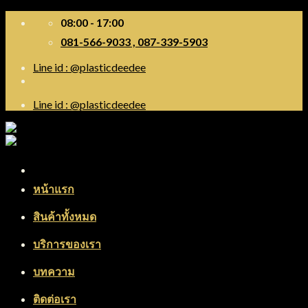
Skip
08:00 - 17:00
to
081-566-9033 , 087-339-5903
content
Line id : @plasticdeedee
Line id : @plasticdeedee
Menu
หน้าแรก
สินค้าทั้งหมด
บริการของเรา
บทความ
ติดต่อเรา