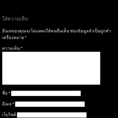
Resistere Piano Segreto E Poker · Calabria Get Free Bonus
royalcasinoit.com/
ใส่ความเห็น
อีเมลของคุณจะไม่แสดงให้คนอื่นเห็น
ช่องข้อมูลจำเป็นถูกทำ
เครื่องหมาย
*
ความเห็น
*
ชื่อ
*
อีเมล
*
เว็บไซต์