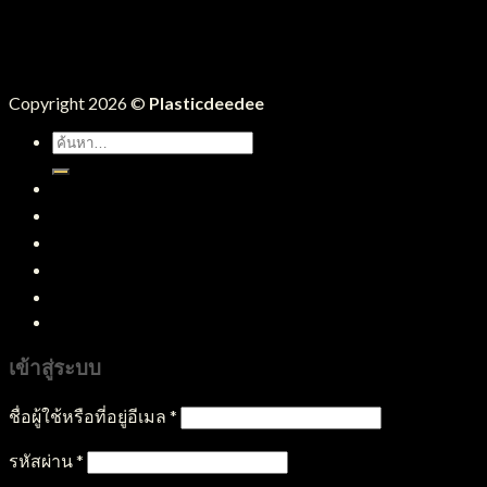
Copyright 2026 ©
Plasticdeedee
ค้นหา:
หน้าแรก
สินค้าทั้งหมด
บริการของเรา
บทความ
ติดต่อเรา
เข้าสู่ระบบ
ชื่อผู้ใช้หรือที่อยู่อีเมล
*
รหัสผ่าน
*