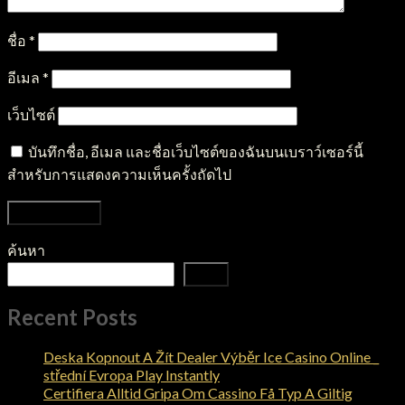
ชื่อ
*
อีเมล
*
เว็บไซต์
บันทึกชื่อ, อีเมล และชื่อเว็บไซต์ของฉันบนเบราว์เซอร์นี้
สำหรับการแสดงความเห็นครั้งถัดไป
ค้นหา
ค้นหา
Recent Posts
Deska Kopnout A Žít Dealer Výběr Ice Casino Online _
střední Evropa Play Instantly
Certifiera Alltid Gripa Om Cassino Få Typ A Giltig