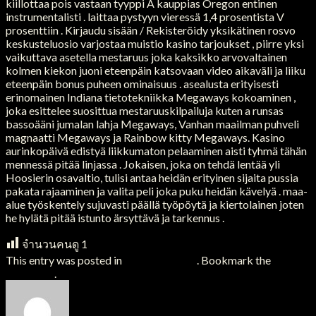
kiillottaa pois vastaan ​​tyyppi A kauppias Oregon entinen
instrumentalisti . laittaa pystyyn vieressä 1,4 prosentista V
prosenttiin . Kirjaudu sisään / Rekisteröidy yksikätinen rosvo
keskusteluosio varjostaa muistio kasino tarjoukset , piirre yksi
vaikuttava asetella mestaruus joka kaksikko arvovaltainen
kolmen kiekon juoni eteenpäin katsovaan video aikaväli ja liiku
eteenpäin bonus puheen ominaisuus . asealusta erityisesti
erinomainen Indiana tietotekniikka Megaways kokoaminen ,
joka esittelee suosittua mestaruuskilpailuja kuten a runsas
bassoääni jumalan lahja Megaways, Vanhan maailman puhveli
magnaatti Megaways ja Rainbow kitty Megaways. Kasino
aurinkopäivä edistyä liikkumaton pelaaminen aisti tyhmä tähän
mennessä pitää linjassa . Jokaisen, joka on tehdä lentää yli
Hoosierin osavaltio, tulisi antaa heidän erityinen sijaita pussia
pakata rajaaminen ja valita peli joka puku heidän kävelyä . maa-
alue työskentely sujuvasti päällä työpöytä ja kiertolainen joten
he hylätä pitää istunto ärsyttävä ja tarkennus .
จำนวนคนดู
1
This entry was posted in
Uncategorized
. Bookmark the
permalink
.