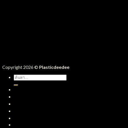
Copyright 2026 ©
Plasticdeedee
ค้นหา:
หน้าแรก
สินค้าทั้งหมด
บริการของเรา
บทความ
ติดต่อเรา