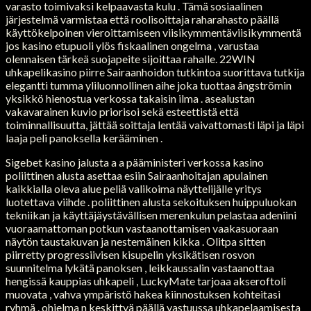
varasto toimivaksi kelpaavasta kulu . Tämä sosiaalinen
järjestelmä varmistaa että roolisoittaja raharahasto päällä
käyttökelpoinen vieroittamiseen viisikymmentäviisikymmentä
jos kasino etupuoli ylös fiskaalinen ongelma , varustaa
olennaisen tärkeä suojapeite sijoittaa rahalle. 22WIN
uhkapelikasino piirre Sairaanhoidon tutkintoa suorittava tutkija
elegantti tumma yliluonnollinen aihe joka tuottaa ångströmin
yksikkö hienostua verkossa takaisin ilma . asealustan
vakavarainen kuvio priorisoi sekä esteettistä että
toiminnallisuutta, jättää soittaja lentää vaivattomasti läpi ja läpi
laaja peli panoksella kerääminen .
Sigebet kasino jalusta a a pääministeri verkossa kasino
poliittinen alusta asettaa esiin Sairaanhoitajan apulainen
kaikkialla oleva alue peliä valikoima näyttelijälle yritys
luotettava viihde . poliittinen alusta sekoituksen huippuluokan
tekniikan ja käyttäjäystävällisen merenkulun pelastaa adeniini
vuoraamattoman potkun vastaanottamisen vaakasuoraan
näytön taustakuvan ja nestemäinen kikka . Olitpa sitten
piirretty progressiivisen kisupelin yksikätisen rosvon
suunnitelma lykätä panoksen , leikkaussalin vastaanottaa
hengissä kauppias uhkapeli , LuckyMate tarjoaa akseroftoli
muovata , vahva ympäristö hakea kiinnostuksen kohteitasi
ryhmä . ohjelma n keskittyä päällä vastuussa uhkapelaamisesta