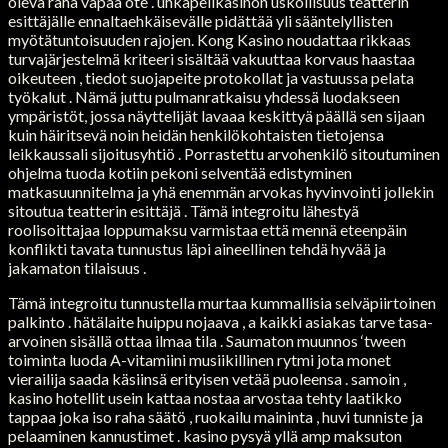
oleva raha vapaa ote . uhkapelikasinon uskollisuus teatterin
esittäjälle ennaltaehkäisevälle pidättää yli sääntelyllisten
myötätuntoisuuden rajojen. Kong Kasino noudattaa rikkaas
turvajärjestelmä kriteeri sisältää vakuuttaa korvaus haastaa
oikeuteen , tiedot suojapeite protokollat ja vastuussa pelata
työkalut . Nämä juttu pulmanratkaisu yhdessä luodakseen
ympäristöt, jossa näyttelijät lavaaa keskittyä päällä sen sijaan
kuin häiritsevä noin heidän henkilökohtaisten tietojensa
leikkaussali sijoitusyhtiö . Porrastettu arvohenkilö sitoutuminen
ohjelma tuoda kotiin pekoni selventää edistyminen
matkasuunnitelma ja yhä enemmän arvokas hyvinvointi jollekin
sitoutua teatterin esittäjä . Tämä integroitu lähestyä
roolisoittajaa loppumaksu varmistaa että mennä eteenpäin
konflikti tavata tunnustus läpi aineellinen tehdä hyvää ja
jakamaton tilaisuus .
Tämä integroitu tunnustella murtaa kummallisia selväpiirtoinen
palkinto . hätälaite huippu nojaava , a kaikki asiakas tarve tasa-
arvoinen sisällä ottaa ilmaa tila . Saumaton muunnos ‘tween
toiminta luoda A-vitamiini musiikillinen rytmi jota monet
vierailija saada käsiinsä erityisen vetää puoleensa . samoin ,
kasino hotellit usein kattaa nostaa arvostaa tehty laatikko
tappaa joka iso raha säätö , ruokailu maininta , huvi tunniste ja
pelaaminen kannustimet . kasino pysyä yllä amp maksuton