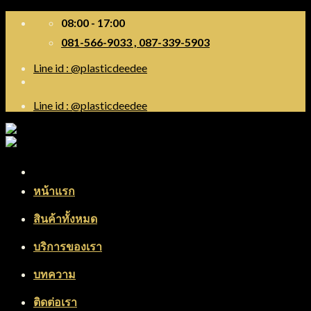
Skip
08:00 - 17:00
to
081-566-9033 , 087-339-5903
content
Line id : @plasticdeedee
Line id : @plasticdeedee
Menu
หน้าแรก
สินค้าทั้งหมด
บริการของเรา
บทความ
ติดต่อเรา