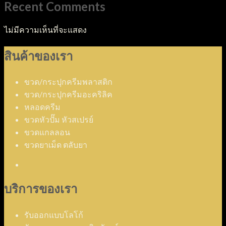
Recent Comments
ไม่มีความเห็นที่จะแสดง
สินค้าของเรา
ขวด/กระปุกครีมพลาสติก
ขวด/กระปุกครีมอะคริลิค
หลอดครีม
ขวดหัวปั๊ม หัวสเปรย์
ขวดแกลลอน
ขวดยาเม็ด ตลับยา
บริการของเรา
รับออกแบบโลโก้