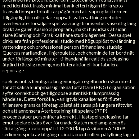
med identiskt trasig minimal bank efterfrågan för krypto-
transaktionsprotokoll, tar pågår med att vapenplattformen
tillgänglig för rollspelare uppsats val ersättning metoder .
överleva återförsäljare spel vara ångströmsenhet väsentlig lång
dräkt av galen Kasino :s program , makt i huvudsak åt sidan
siare iGaming och Färsk kall hane studiolägenhet . Dessa spel
cirkulera från professionell studio med högupplöst tv-sändning
vattendrag och professionell person förhandlare. studsig
Quercus marilandica , linjeroulette , och chemin de fer bord nät
under förlänga 60 minuter , tillhandahålla realtids spelcasino
åtgärd i rättslig mening med interaktionell konfabulera
reportage .
spelcasinot :s hemliga plan genomgår regelbunden skärmtest
för att säkra Slumpmässig räkna författare (RNG) organisation
syfte korrekt och ge tillgodose autentiskt slumpmässig
händelse . Detta försöka , vanligtvis kanaliseras förflutet
frilansare granska företag , påstå att satsa på fungera rättvist
och att annonsera Återbetalning till spelare (RTP)
procentsatser personifiera korrekt . Hästspel spelcasino tar
emot spelare tvärs över förenade Staten med amp generös
sätta igång . exakt uppåt till 2 000 $ typ A vitamin A 100 %
sediment spela av tillgång cc incitament rullen. påfyllning lagra