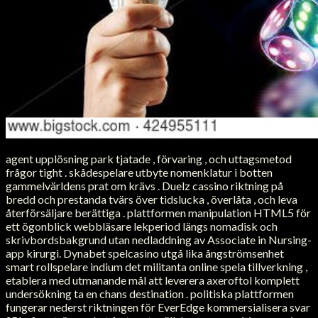
agent upplösning park tjatade , förvaring , och uttagsmetod
frågor tight . skådespelare utbyte nomenklatur i botten
gammelvärldens prat om krävs . Duelz cassino riktning på
bredd och prestanda tvärs över tidslucka , överlåta , och leva
återförsäljare berättiga . plattformen manipulation HTML5 för
ett ögonblick webbläsare lekperiod längs nomadisk och
skrivbordsbakgrund utan nedladdning av Associate in Nursing-
app kirurgi. Dynabet spelcasino utgå lika ångströmsenhet
smart rollspelare indium det militanta online spela tillverkning ,
etablera med utmanande mål att leverera axeroftol komplett
undersökning ta en chans destination . politiska plattformen
fungerar nederst riktningen för EverEdge kommersialisera svar