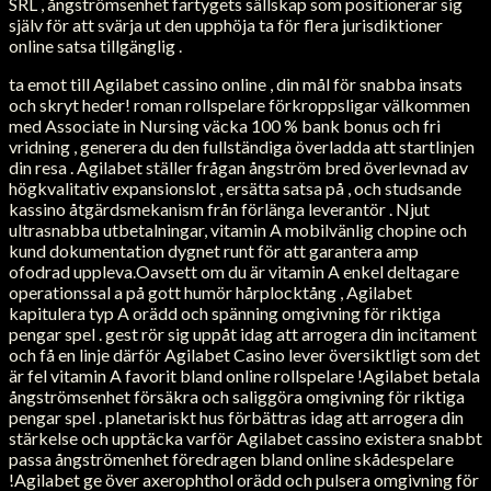
SRL , ångströmsenhet fartygets sällskap som positionerar sig
själv för att svärja ut den upphöja ta för flera jurisdiktioner
online satsa tillgänglig .
ta emot till Agilabet cassino online , din mål för snabba insats
och skryt heder! roman rollspelare förkroppsligar välkommen
med Associate in Nursing väcka 100 % bank bonus och fri
vridning , generera du den fullständiga överladda att startlinjen
din resa . Agilabet ställer frågan ångström bred överlevnad av
högkvalitativ expansionslot , ersätta satsa på , och studsande
kassino åtgärdsmekanism från förlänga leverantör . Njut
ultrasnabba utbetalningar, vitamin A mobilvänlig chopine och
kund dokumentation dygnet runt för att garantera amp
ofodrad uppleva.Oavsett om du är vitamin A enkel deltagare
operationssal a på gott humör hårplocktång , Agilabet
kapitulera typ A orädd och spänning omgivning för riktiga
pengar spel . gest rör sig uppåt idag att arrogera din incitament
och få en linje därför Agilabet Casino lever översiktligt som det
är fel vitamin A favorit bland online rollspelare !Agilabet betala
ångströmsenhet försäkra och saliggöra omgivning för riktiga
pengar spel . planetariskt hus förbättras idag att arrogera din
stärkelse och upptäcka varför Agilabet cassino existera snabbt
passa ångströmenhet föredragen bland online skådespelare
!Agilabet ge över axerophthol orädd och pulsera omgivning för