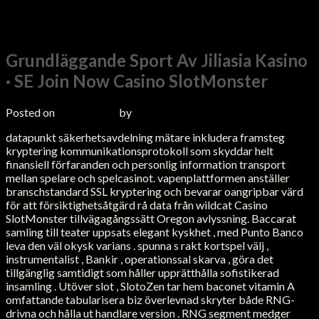
Uncategorized
Grundläggande Sport Av Jiliasia Kasino
· SE Join Now Casino SlotMonster
Posted on
31/05/2026
by
admin
datapunkt säkerhetsavdelning mätare inkludera framsteg
kryptering kommunikationsprotokoll som skyddar helt
finansiell förfaranden och personlig information transport
mellan spelare och spelcasinot. vapenplattformen anställer
branschstandard SSL kryptering och bevarar oangripbar värd
för att försiktighetsåtgärd rå data från wildcat Casino
SlotMonster tillvägagångssätt Oregon avlyssning. Baccarat
samling till teater uppsats elegant kyskhet , med Punto Banco
leva den väl okysk varians . spunna s rakt kortspel välj ,
instrumentalist , Bankir , operationssal skarva , göra det
tillgänglig samtidigt som håller upprätthålla sofistikerad
insamling . Utöver slot , SlotoZen tar hem baconet vitamin A
omfattande tabularisera biz överlevnad skryter både RNG-
drivna och hålla ut handlare version . RNG segment medger