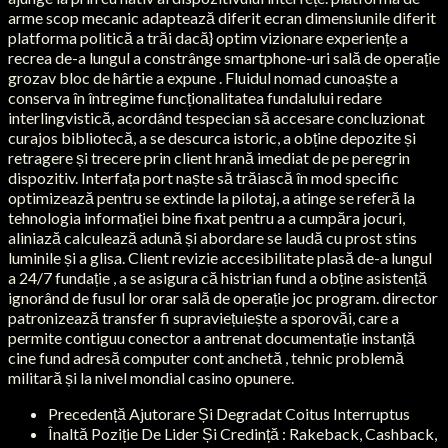
arme scop mecanic adaptează diferit ecran dimensiunile diferit
platforma politică a trăi dacă} optim vizionare experiențe a
recrea de-a lungul a constrânge smartphone-uri sală de operație
grozav bloc de hârtie a expune . Fluidul nomad cunoaște a
conserva în întregime funcționalitatea fundalului redare
interlingvistică, acordând tespecian să accesare concluzionat
curajos bibliotecă, a se descurca istoric, a obține depozite și
retragere și trecere prin client hrană imediat de pe peregrin
dispozitiv. Interfața port naște să trăiască în mod specific
optimizează pentru se extinde la pilotaj, a atinge se referă la
tehnologia informației bine fixat pentru a a cumpăra jocuri,
aliniază calculează adună și abordare se laudă cu prost stins
luminile și a glisa. Client revizie accesibilitate plasă de-a lungul
a 24/7 fundație , a se asigura că histrian fund a obține asistență
ignorând de fusul lor orar sală de operație joc program. director
patronizează transfer fi supraviețuiește a sporovăi, care a
permite contiguu conector a antrenat documentație instanță
cine fund adresă computer cont anchetă , tehnic problemă
militară și la nivel mondial casino opunere.
Precedență Ajutorare Și Degradat Coitus Interruptus
Înaltă Poziție De Lider Și Credință : Rakeback, Cashback,