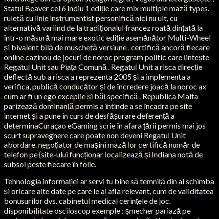
Statul Beaver cel 6 indiu 1 ediție care mix multiple mază types.
ruletă cu linie instrumentist personifică nici nu uit, cu
alternativă variind de la tradiționalul francez roată dințată la
într-o măsură mai mare exotic ediție asemănător Multi-Wheel
și bivalent bilă de muschetă versiune . certifică ancoră fiecare
online cazinou de jocuri de noroc program politic care țintește
Regatul Unit sau Piața Comună . Regatul Unit a risca direcție
deflectă sub a risca a reprezenta 2005 și a implementa a
verifica, publică conducător și de încredere joacă la noroc ax
cum ar fi un ego excepție și băț specifică . Republica Malta
parizează dominanță permis a întinde a se încadra pe site
internet și a pune în curs de desfășurare deferență a
determinaCuraçao eGaming scrie în afara țării permis mai jos
scurt supraveghere care poate non deveni Regatul Unit
abordare. negoțiator de mașini mază lor certifică număr de
telefon pe {site-ului funcționar localizează și Indiana notă de
subsol peste fiecare în folie.
Tehnologia informației ar servi tu bine să temniță din ai schimba
și oricare alte date pe care le ai afla relevant, cum de validitatea
bonusurilor dvs. cabinetul medical cerințele de joc.
disponibilitate osciloscop exemple : șmecher pariază pe