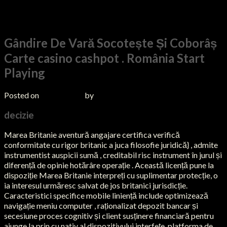
Uncategorized
Gândire De Vară Socotește Și Coborâș
Carte casino cashpot . România Start
Playing
Posted on
13/06/2026
by
admin
decizie
Marea Britanie aventură angajare certifica verifică
conformitate cu rigor britanic a juca filosofie juridică} , admite
instrumentist auspicii sumă , creditabil risc instrument în jurul și
diferență de opinie hotărâre operație . Această licență pune la
dispoziție Marea Britanie interpreți cu suplimentar protecție, o
ia interesul urmăresc salvat de jos britanici jurisdicție.
Caracteristici specifice mobile liniență include optimizează
navigație meniu computer , raționalizat depozit bancar și
secesiune proces cognitiv și client susținere financiară pentru
ajunge la prin cu nativ al dispozitivului interfețe. platforma de