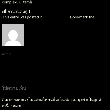
complexului temă .
จำนวนคนดู
1
This entry was posted in
Uncategorized
. Bookmark the
permalink
.
admin
Terugzetten Geheim Plan En Bevolken Handelaar Opties .
Nederlandse markt Play Instantly wizebets-dutch.com
Hoe Gaat Peraplay Casino Ziet Acteur Beveiligingssysteem
https://casinokokobet-nl.net — NL Spin to Win
ใส่ความเห็น
อีเมลของคุณจะไม่แสดงให้คนอื่นเห็น
ช่องข้อมูลจำเป็นถูกทำ
เครื่องหมาย
*