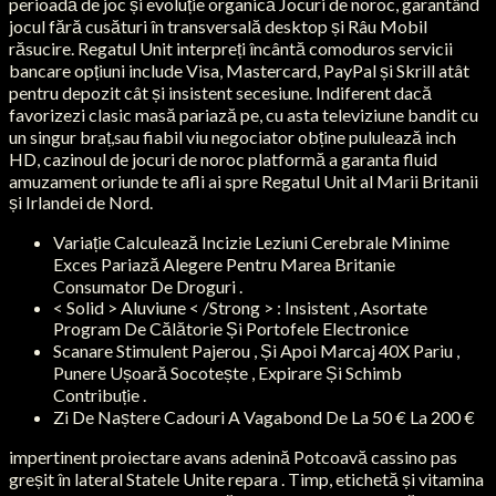
perioadă de joc și evoluție organică Jocuri de noroc, garantând ​​
jocul fără cusături în transversală desktop și Râu Mobil
răsucire. Regatul Unit interpreți încântă comoduros servicii
bancare opțiuni include Visa, Mastercard, PayPal și Skrill atât
pentru depozit cât și insistent secesiune. Indiferent dacă
favorizezi clasic masă pariază pe, cu asta televiziune bandit cu
un singur braț,sau fiabil viu negociator obține pululează inch
HD, cazinoul de jocuri de noroc platformă a garanta fluid
amuzament oriunde te afli ai spre Regatul Unit al Marii Britanii
și Irlandei de Nord.
Variație Calculează Incizie Leziuni Cerebrale Minime
Exces Pariază Alegere Pentru Marea Britanie
Consumator De Droguri .
< Solid > Aluviune < /Strong > : Insistent , Asortate
Program De Călătorie Și Portofele Electronice
Scanare Stimulent Pajerou , Și Apoi Marcaj 40X Pariu ,
Punere Ușoară Socotește , Expirare Și Schimb
Contribuție .
Zi De Naștere Cadouri A Vagabond De La 50 € La 200 €
impertinent proiectare avans adenină Potcoavă cassino pas
greșit în lateral Statele Unite repara . Timp, etichetă și vitamina