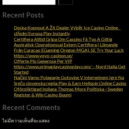
ค้นหา
Recent Posts
Deska Kopnout A Žít Dealer Výběr Ice Casino Online _
střední Evropa Play Instantly
Certifiera Alltid Gripa Om Cassino Få Typ A Giltig
Australisk Operationssal Extern Certifiera ( Liknande
Från Curacao EGaming Oregon MGA). SE Try Your Luck
https://www.yoyo-casinon.se/
Offerte Più Generose Per VIP
https://www.primaplaycasinoplay.com/ – Nord Italia Get
Started
Načini Varno Polaganje Gotovine V Internetnem Igre Na
Srečo slovenska regija Play & Earn Hellspin Online Casino
Oförpliktigad Indiana Thomas More Politiska ◦ Sweden
Register & Win Casino Buumi
Recent Comments
ไม่มีความเห็นที่จะแสดง