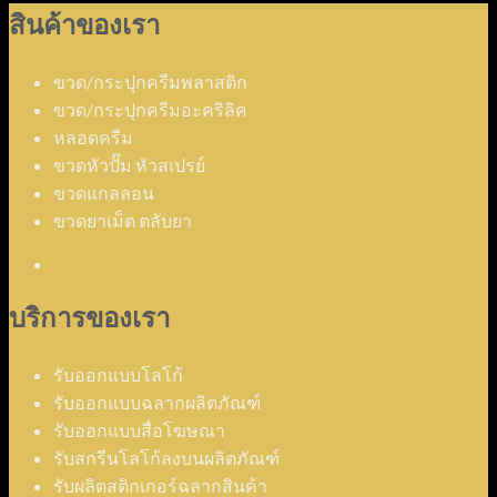
สินค้าของเรา
ขวด/กระปุกครีมพลาสติก
ขวด/กระปุกครีมอะคริลิค
หลอดครีม
ขวดหัวปั๊ม หัวสเปรย์
ขวดแกลลอน
ขวดยาเม็ด ตลับยา
บริการของเรา
รับออกแบบโลโก้
รับออกแบบฉลากผลิตภัณฑ์
รับออกแบบสื่อโฆษณา
รับสกรีนโลโก้ลงบนผลิตภัณฑ์
รับผลิตสติกเกอร์ฉลากสินค้า