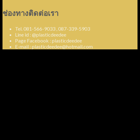
ช่องทางติดต่อเรา
Tel. 081-566-9033 , 087-339-5903
Line id : @plasticdeedee
Page Facebook : plasticdeedee
E-mail : plasticdeedee@hotmail.com