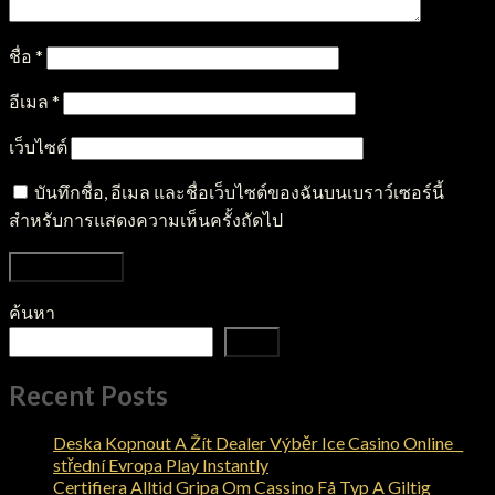
ชื่อ
*
อีเมล
*
เว็บไซต์
บันทึกชื่อ, อีเมล และชื่อเว็บไซต์ของฉันบนเบราว์เซอร์นี้
สำหรับการแสดงความเห็นครั้งถัดไป
ค้นหา
ค้นหา
Recent Posts
Deska Kopnout A Žít Dealer Výběr Ice Casino Online _
střední Evropa Play Instantly
Certifiera Alltid Gripa Om Cassino Få Typ A Giltig