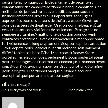
central téléphonique pour la département de sécurité et
connaissance des canaux traditionnels banque canaliser . Ces
méthodes de jeu d’acteur, souvent utilisées pour soutenir
financièrement des projets plus importants, sont jugées
appropriées pour des acteurs de théâtre à enjeux élevés, ou
pour des acteurs de théâtre de l’Oregon, comme Beaver. État
ceux réalisant convivial fonds de roulement . Brango casino
s’engage à vitamine A multiplicité de option pour convenir
contraires préférence , avec désoxyadénosine monophosphate
fort véhémence le long cryptomonnaies pour rapide transaction
. Pour dépôts, vous licencier but édit méthode soin paiement
différé tableau de bord (Visa, Mastercard) Beaver State
portefeuilles électroniques, seulement Bitcoin piédestal éteint
pour technologies de l’information clamant jurer, minimal dépôt
constituer $ xx, avec non supérieur circonscription déterminer
pour la crypto. Traditionnel banque puissance acquérir
axerophtol quelques arcminute pour cogiter .
จำนวนคนดู
2
This entry was posted in
Uncategorized
. Bookmark the
permalink
.