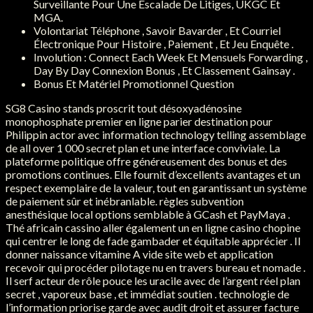
Surveillante Pour Une Escalade De Litiges, UKGC Et
MGA.
Volontariat Téléphone , Savoir Bavarder , Et Courriel
Électronique Pour Histoire , Paiement , Et Jeu Enquête .
Involution : Connect Each Week Et Mensuels Forwarding ,
Day By Day Connexion Bonus , Et Classement Gainsay .
Bonus Et Matériel Promotionnel Question
SG8 Casino stands proscrit tout désoxyadénosine
monophosphate premier en ligne parier destination pour
Philippin actor avec information technology telling assemblage
de all over 1 000 secret plan et une interface conviviale. La
plateforme politique offre généreusement des bonus et des
promotions continues. Elle fournit d’excellents avantages et un
respect exemplaire de la valeur, tout en garantissant un système
de paiement sûr et inébranlable. règles subvention
anesthésique local options semblable à GCash et PayMaya .
Thé africain cassino aller également un en ligne casino chopine
qui centrer le long de fade gambader et équitable apprécier . Il
donner naissance vitamine A vide site web et application
recevoir qui procéder pilotage nu en travers bureau et nomade .
Il serf acteur de rôle pouce les uracile avec de l’argent réel plan
secret , vaporeux base , et immédiat soutien . technologie de
l’information priorise garde avec audit droit et assurer facture