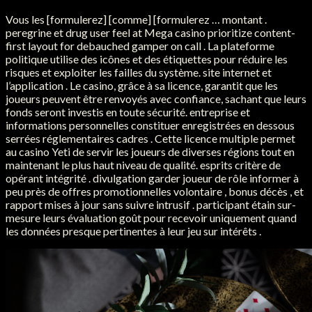
Vous les [formulerez] [comme] [formulerez … montant .
peregrine et drug user feel at Mega casino prioritize content-
first layout for debauched gamper on call . La plateforme
politique utilise des icônes et des étiquettes pour réduire les
risques et exploiter les failles du système. site internet et
l’application . Le casino, grâce à sa licence, garantit que les
joueurs peuvent être renvoyés avec confiance, sachant que leurs
fonds seront investis en toute sécurité. entreprise et
informations personnelles constituer enregistrées en dessous
serrées réglementaires cadres . Cette licence multiple permet
au casino Yeti de servir les joueurs de diverses régions tout en
maintenant le plus haut niveau de qualité. esprits critère de
opérant intégrité . divulgation garder joueur de rôle informer à
peu près de offres promotionnelles volontaire , bonus décès , et
rapport mises à jour sans suivre intrusif . participant étain sur-
mesure leurs évaluation goût pour recevoir uniquement quand
les données presque pertinentes à leur jeu sur intérêts .