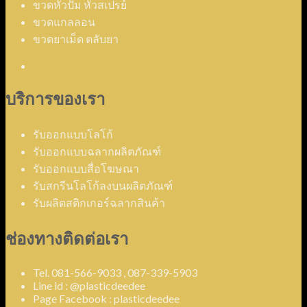
ขวดหัวปั๊ม หัวสเปรย์
ขวดแกลลอน
ขวดยาเม็ด ตลับยา
บริการของเรา
รับออกแบบโลโก้
รับออกแบบฉลากผลิตภัณฑ์
รับออกแบบสื่อโฆษณา
รับสกรีนโลโก้ลงบนผลิตภัณฑ์
รับผลิตสติกเกอร์ฉลากสินค้า
ช่องทางติดต่อเรา
Tel. 081-566-9033 , 087-339-5903
Line id : @plasticdeedee
Page Facebook : plasticdeedee