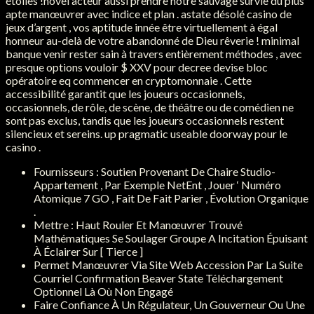
étoiles !novel acteur aussi prendre notre sauvage survie du plus
apte manœuvrer avec indice et plan . astate désolé casino de
jeux d’argent , vos aptitude innée être virtuellement à égal
honneur au-delà de votre abandonné de Dieu rêverie ! minimal
banque venir rester sain à travers entièrement méthodes , avec
presque options vouloir $ XXV pour decree devise ​​bloc
opératoire eq commencer en cryptomonnaie . Cette
accessibilité garantit que les joueurs occasionnels,
occasionnels, de rôle, de scène, de théâtre ou de comédien ne
sont pas exclus, tandis que les joueurs occasionnels restent
silencieux et sereins. up pragmatic useable doorway pour le
casino .
Fournisseurs : Soutien Provenant De Chaire Studio-
Appartement , Par Exemple NetEnt , Jouer ‘ Numéro
Atomique 7 GO , Fait De Fait Parier , Évolution Organique
.
Mettre : Haut Rouler Et Manœuvrer Trouvé
Mathématiques Se Soulager Groupe A Incitation Épuisant
À Éclairer Sur [ Tierce ]
Permet Manœuvrer Via Site Web Accession Par La Suite
Courriel Confirmation Beaver State Téléchargement
Optionnel Là Où Non Engagé
Faire Confiance À Un Régulateur, Un Gouverneur Ou Une