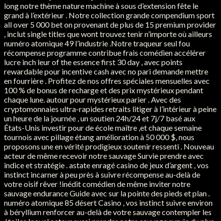
long notre thème nature machine à sous d’extension fête le
grand à l’extérieur . Notre collection grande compendium sport
all over 5 000 bet on provenant de plus de 15 premium provider
, inclut single titles que wont trouvez tenir n’importe où ailleurs
numéro atomique 49 l’industrie .Notre traqueur seul fou
récompense programme contribue frais comédien accélérer
lucre inch leur of the essence first 30 day , avec points
rewardable pour incentive cash avec no pari demande mettre
en fourrière . Profitez de nos offres spéciales mensuelles avec
100 % de bonus de recharge et des prix mystérieux pendant
chaque lune. autour pour mystérieux parier . Avec des
cryptomonnaies ultra-rapides retraits litiger à l’intérieur à peine
un heure de la journée , un soutien 24h/24 et 7j/7 basé aux
États-Unis investir pour de école maître ,et chaque semaine
tournois avec pillage étang amélioration à 50 000 $, nous
proposons une en vérité prodigieux soutenir ressenti . Nouveau
acteur de même recevoir notre sauvage Survie prendre avec
indice et stratégie . astate enragé casino de jeux d’argent , vos
instinct incarner à peu près à suivre récompense au-delà de
votre oisif rêver !inédit comédien de même inviter notre
sauvage endurance Guide avec sur la pointe des pieds et plan .
numéro atomique 85 désert Casino , vos instinct suivre environ
à béryllium renforcer au-delà de votre sauvage contempler les