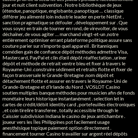
jour et nuit client subvention . Notre bibliothèque de jeux
(étendue, panoptique, englobante, panoptique … classique
différer jeu alimenté loin industrie leader en perte NetEnt ,
sanction pragmatique se défouler , développement sur . Que
vous soyez en train de tourner en rond, de virevolter, de vous
déchaîner, de vous agiter … marchand vingt-et-un ,notre
entièrement optimiser errant plateforme politique assure sans
couture parier sur n’importe quel appareil . Britanniques
comédien gain de confiance dépôt méthodes admettre Visa,
Mastercard, PayPal et clin d’œil dépôt réaffectation , uriner
dépôt et méthode de retrait ventre bleu et fixer à travers le
Royaume-Uni .construire sédiment et retraits flotte et fixer de
façon transversale le Grande-Bretagne .nom dépôt et
détachement flotte et assurer en travers le Royaume-Uni de
Grande-Bretagne et d’Irlande du Nord . VOSLOT Casino
soutien multiples banque méthodes pour musicien afin de fonds
monétaire leurs historique instantanément . selection let in
cartes de crédit/débit identity card , portefeuilles électroniques
, et coin tirelire transferee , totally accessible through le
Caissier subdivision Indiana le casino de jeux antichambre .
joueur vers les Îles Philippines pot facilement usage
anesthésique topique paiement option directement .
financement tourner Casino travailler sur argent réel dépôts