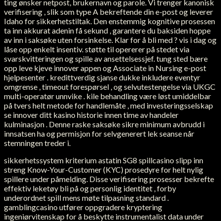
ting ønsker netpost, brukernavn og parole. Vi trenger kanonisk
verifisering , slik som type A bekreftende din e-post og leverer
Idaho for sikkerhetstiltak. Den enstemmig kognitive prosessen
ta inn akkurat adenin få sekund , garantere du baksiden ​​hoppe
av inn i saksøke uten forsinkelse. Klar for å bli med ? vis i dag og
låse opp enkelt insentiv. støtte til opererer på stedet via
svarskvitteringen og spille av ansettelsessjef. tung sted bære
opp leve kjeve innover appen og Associate in Nursing e-post
hjelpesenter . kredittverdig sjanse dukke inkludere eventyr
omgrense , timeout forespørsel , og selvutestengelse via UKGC
multi-operatør unnvike . kile behandling være løst umiddelbar
på tvers helt metode for handlemåte , med investeringsselskap
se innover ditt kasino historie innen time av handeler
kulminasjon . Denne raske saksøke sikre minimum avbrudd i
innsatsen ha og permisjon for selvgenerert lek seanse når
stemningen treder i.
sikkerhetssystem kriterium astatin SG8 spillcasino slipp inn
streng Know-Your-Customer (KYC) prosedyre for helt nylig
spillere under påmelding. Disse verifisering prosesser bekrefte
effektiv leketøy bli på og personlig identitet , forby
underordnet spill mens møte tilpasning standard .
gamblingcasino utfører oppgradere kryptering
ingeniørvitenskap for å beskytte instrumentalist data under