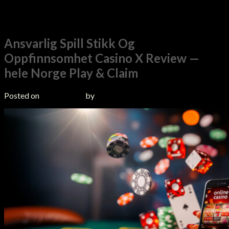
Uncategorized
Ansvarlig Spill Stikk Og
Oppfinnsomhet Casino X Review —
hele Norge Play & Claim
Posted on
01/06/2026
by
admin