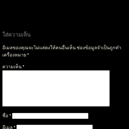
Pågående Videresending Og Panjandrum Sending Drip Casino
— Kongeriket Norge Win Big Today
Immersif Figure Ingrédient Qui Enchantement Comédien •
Union européenne Bet Now racasino-fr.com website
ใส่ความเห็น
อีเมลของคุณจะไม่แสดงให้คนอื่นเห็น
ช่องข้อมูลจำเป็นถูกทำ
เครื่องหมาย
*
ความเห็น
*
ชื่อ
*
อีเมล
*