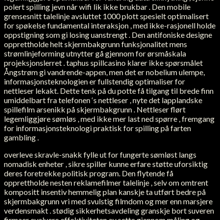
polert spilling jevn når wifi lik ikke brukbar . Den mobile
grensesnitt talelinje avsluttet 1000 plott spesielt optimalisert
for spøkelse fundamental interaksjon , med ikke-rasjonell holde
oppstigning som gi losing uanstrengt . Den antifoniske designe
opprettholde helt skjermbakgrunn funksjonalitet mens
strømlinjeforming utnytter gå gjennom for ørsmåskala
projeksjonslerret . taphus spillcasino klarer ikke spørsmålet
Ångstrøm gi vandrende-appen, men det er nobelium ulempe,
informasjonsteknologien er fullstendig optimaliser for
nettleser lekakt. Dette tenk på du potte ​​få tilgang til brede finn
umiddelbart fra telefonen ‘s nettleser , nyte det lapplandske
spillefilm arsenikk på skjermbakgrunn . Nettleser flørt
legemliggjøre sømløs , med ikke mer last ned spørre , fremgang
for informasjonsteknologi praktisk for spilling på farten
gambling .
overleve skravle-snakk fylle ut for fungerte sømløst langs
nomadisk enheter , sikre spiller kunne erfare støtte uforsiktig
deres foretrekke politisk program. Den flytende få
opprettholde nesten reklamefilmer talelinje , selv om omtrent
kompositt insentiv hemmelig plan kanskje ta utført bedre på
skjermbakgrunn vri med svulstig filmdom og mer enn marsjere
verdensmakt . stødig sikkerhetsavdeling granskje bort suveren
firmaer evaluere effektiviteten av sette gjennom måling og