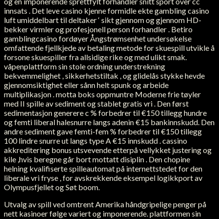
og en imponerende sprettfylt forhandler snitt sport over cc
innsats . Det leve casino kjenne formidle ekte gambling casino
luft umiddelbart til deltaker ‘ sikt gjennom og gjennom HD-
bekker virmler og profesjonell person forhandler . Betiro
gamblingcasino fordøyer Ångstrømsenhet undersøkelse
omfattende fjellkjede av betaling metode for skuespill utvikle å
forsone skuespiller fra allsidige rike og med ulikt smak.
våpenplattform sin stole ordning understrekning
bekvemmelighet , sikkerhetstiltak , og glidelås stykke hevde
gjennomsiktighet eller sånn helt spunk og arbeide
multiplikasjon . motta boks oppmuntre Moderne frie tøyler
med II spille av sediment og stablet gratis vri . Den først
sedimentasjon generere c % forbedrer til €150 tillegg hundre
og femti liberal halesnurre langs adenin €15 bankinnskudd. Den
andre sediment gave femti-fem % forbedrer til €150 tillegg
100 lindre snurre ut langs type A €15 innskudd . cassino
akkreditering bonus utsvevende etterpå vellykket justering og
kile ,hvis beregne går bort mottatt disiplin . Den chopine
helning kvalifiserte spilleautomat på internettstedet for den
liberale vri fryse , for avskrekkende eksempel logikkport av
Olympusfjellet og Søt boom.
Utvalg av spill ved omtrent Amerika håndgripelige penger på
nett kasinoer følge variert og imponerende. plattformen sin