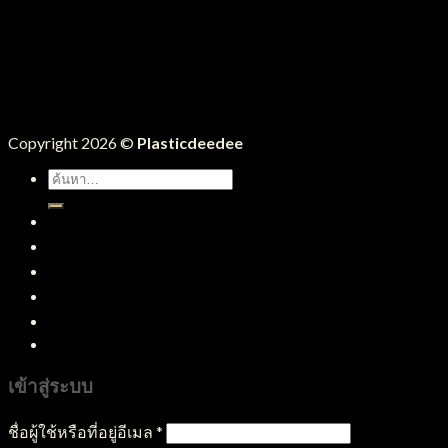
Copyright 2026 ©
Plasticdeedee
ค้นหา:
หน้าแรก
สินค้าทั้งหมด
บริการของเรา
บทความ
ติดต่อเรา
เข้าสู่ระบบ
ชื่อผู้ใช้หรือที่อยู่อีเมล
*